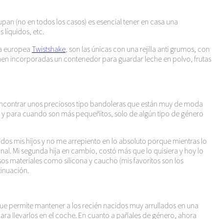
pan (no en todos los casos) es esencial tener en casa una
líquidos, etc.
ra europea
Twistshake
, son las únicas con una rejilla anti grumos, con
traen incorporadas un contenedor para guardar leche en polvo, frutas
 encontrar unos preciosos tipo bandoleras que están muy de moda
n y para cuando son más pequeñitos, solo de algún tipo de género
dos mis hijos y no me arrepiento en lo absoluto porque mientras lo
nal. Mi segunda hija en cambio, costó más que lo quisiera y hoy lo
rsos materiales como silicona y caucho (mis favoritos son los
tinuación.
ue permite mantener a los recién nacidos muy arrullados en una
ra llevarlos en el coche. En cuanto a pañales de género, ahora