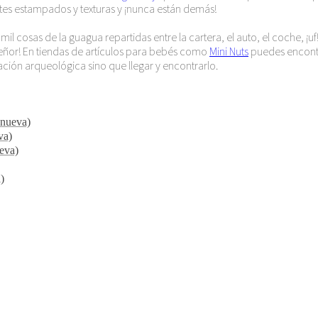
tes estampados y texturas y ¡nunca están demás!
cosas de la guagua repartidas entre la cartera, el auto, el coche, ¡u
o señor! En tiendas de artículos para bebés como
Mini Nuts
puedes encontr
ación arqueológica sino que llegar y encontrarlo.
 nueva)
va)
ueva)
)