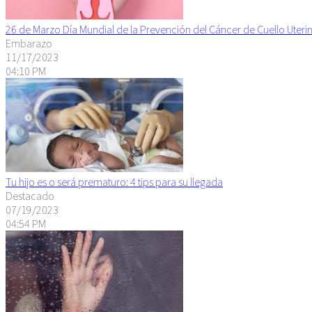
26 de Marzo Día Mundial de la Prevención del Cáncer de Cuello Uteri
Embarazo
11/17/2023
04:10 PM
Tu hijo es o será prematuro: 4 tips para su llegada
Destacado
07/19/2023
04:54 PM