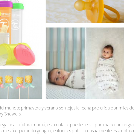
undo: primavera y verano son lejos la fecha preferida por miles de pap
by Showers.
ra regalar a la futura mamá, esta nota te puede servir para hacer un u
 tú quien está esperando guagua, entonces publica casualmente esta n