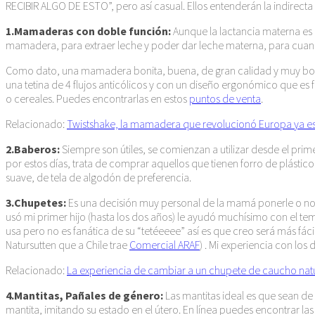
RECIBIR ALGO DE ESTO”, pero así casual. Ellos entenderán la indirecta 
1.Mamaderas con doble función:
Aunque la lactancia materna es 
mamadera, para extraer leche y poder dar leche materna, para cuando 
Como dato, una mamadera bonita, buena, de gran calidad y muy boni
una tetina de 4 flujos anticólicos y con un diseño ergonómico que es 
o cereales. Puedes encontrarlas en estos
puntos de venta
.
Relacionado:
Twistshake, la mamadera que revolucionó Europa ya est
2.Baberos:
Siempre son útiles, se comienzan a utilizar desde el pr
por estos días, trata de comprar aquellos que tienen forro de plást
suave, de tela de algodón de preferencia.
3.Chupetes:
Es una decisión muy personal de la mamá ponerle o no c
usó mi primer hijo (hasta los dos años) le ayudó muchísimo con el te
usa pero no es fanática de su “tetéeeee” así es que creo será más fáci
Natursutten que a Chile trae
Comercial ARAF
) . Mi experiencia con los
Relacionado:
La experiencia de cambiar a un chupete de caucho natu
4.Mantitas, Pañales de género:
Las mantitas ideal es que sean d
mantita, imitando su estado en el útero. En línea puedes encontrar l