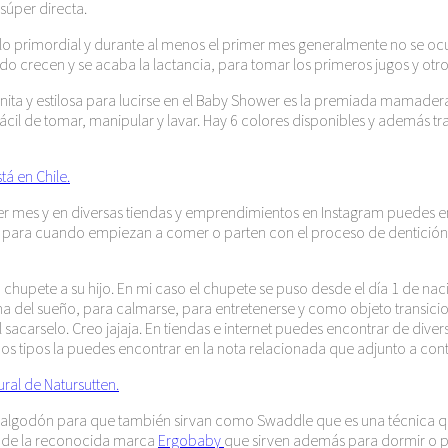
súper directa.
lo primordial y durante al menos el primer mes generalmente no se ocu
crecen y se acaba la lactancia, para tomar los primeros jugos y otros 
ta y estilosa para lucirse en el Baby Shower es la premiada mamade
fácil de tomar, manipular y lavar. Hay 6 colores disponibles y además 
á en Chile.
imer mes y en diversas tiendas y emprendimientos en Instagram puedes
ico para cuando empiezan a comer o parten con el proceso de dentició
hupete a su hijo. En mi caso el chupete se puso desde el día 1 de naci
ma del sueño, para calmarse, para entretenerse y como objeto transicio
l sacarselo. Creo jajaja. En tiendas e internet puedes encontrar de dive
 dos tipos la puedes encontrar en la nota relacionada que adjunto a con
ral de Natursutten.
e algodón para que también sirvan como Swaddle que es una técnica q
as de la reconocida marca
Ergobaby
que sirven además para dormir o pa