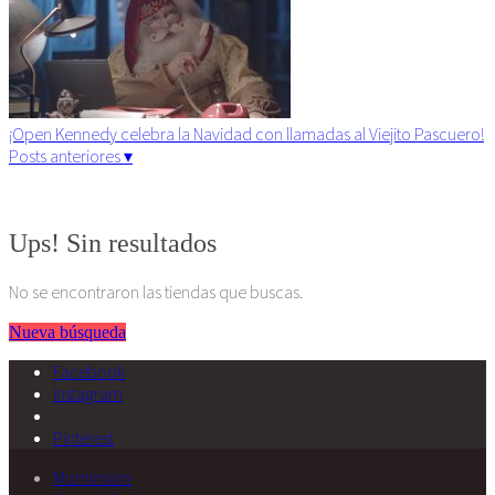
¡Open Kennedy celebra la Navidad con llamadas al Viejito Pascuero!
Posts anteriores ▾
Algunos derechos reservados. 2015
Ups! Sin resultados
No se encontraron las tiendas que buscas.
Nueva búsqueda
Facebook
Instagram
Pinterest
Momimom