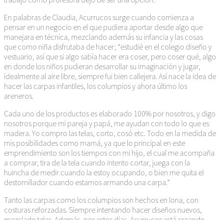
En palabras de Claudia, Acurrucos surge cuando comienza a
pensar en un negocio en el que pudiera aportar desde algo que
manejara en técnica, mezclando además su infancia y las cosas
que como niña disfrutaba de hacer; “estudié en el colegio diseño y
vestuario, así que si algo sabía hacer era coser, pero coser qué, algo
en donde los niños pudieran desarrollar su imaginación y jugar,
idealmente al aire libre, siempre fui bien callejera. Así nace la idea de
hacer las carpas infantiles, los columpios y ahora último los
areneros.
Cada uno de los productos es elaborado 100% por nosotros, y digo
nosotros porque mi pareja y papá, me ayudan con todo lo que es
madera. Yo compro las telas, corto, cosó etc. Todo en la medida de
mis posibilidades como mamá, ya que lo principal en este
emprendimiento son los tiempos con mi hijo, el cual me acompaña
a comprar, tira de la tela cuando intento cortar, juega con la
huincha de medir cuando la estoy ocupando, o bien me quita el
destornillador cuando estamos armando una carpa.”
Tanto las carpas como los columpios son hechos en lona, con
costuras reforzadas. Siempre intentando hacer diseños nuevos,
mezclado telas. Además, por estos días, Acurrucos está creando