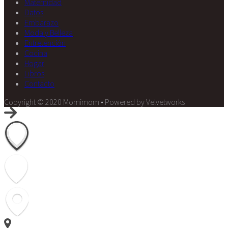
Maternidad
Datos
Embarazo
Moda y Belleza
Entretención
Cocina
Hogar
Libros
Contacto
Copyright © 2020 Momimom • Powered by Velvetworks