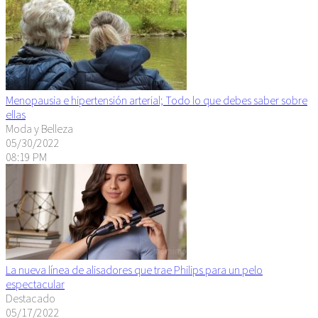
Menopausia e hipertensión arterial; Todo lo que debes saber sobre
ellas
Moda y Belleza
05/30/2022
08:19 PM
La nueva línea de alisadores que trae Philips para un pelo
espectacular
Destacado
05/17/2022