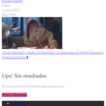
el trail running
Datos
12/22/2021
08:23 PM
¡Open Kennedy celebra la Navidad con llamadas al Viejito Pascuero!
Posts anteriores ▾
Algunos derechos reservados. 2015
Ups! Sin resultados
No se encontraron las tiendas que buscas.
Nueva búsqueda
Facebook