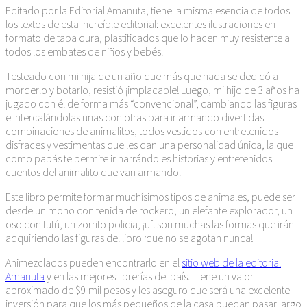
Editado por la Editorial Amanuta, tiene la misma esencia de todos
los textos de esta increíble editorial: excelentes ilustraciones en
formato de tapa dura, plastificados que lo hacen muy resistente a
todos los embates de niños y bebés.
Testeado con mi hija de un año que más que nada se dedicó a
morderlo y botarlo, resistió ¡implacable! Luego, mi hijo de 3 años ha
jugado con él de forma más “convencional”, cambiando las figuras
e intercalándolas unas con otras para ir armando divertidas
combinaciones de animalitos, todos vestidos con entretenidos
disfraces y vestimentas que les dan una personalidad única, la que
como papás te permite ir narrándoles historias y entretenidos
cuentos del animalito que van armando.
Este libro permite formar muchísimos tipos de animales, puede ser
desde un mono con tenida de rockero, un elefante explorador, un
oso con tutú, un zorrito policia, ¡uf! son muchas las formas que irán
adquiriendo las figuras del libro ¡que no se agotan nunca!
Animezclados pueden encontrarlo en el
sitio web de la editorial
Amanuta
y en las mejores librerías del país. Tiene un valor
aproximado de $9 mil pesos y les aseguro que será una excelente
inversión para que los más pequeños de la casa puedan pasar largo