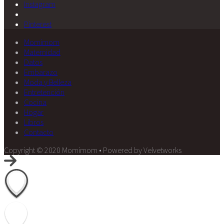
Instagram
Pinterest
Momimom
Maternidad
Datos
Embarazo
Moda y Belleza
Entretención
Cocina
Hogar
Libros
Contacto
Copyright © 2020 Momimom • Powered by Velvetworks