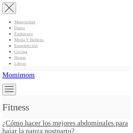
Maternidad
Datos
Embarazo
Moda Y Belleza
Entretención
Cocina
Hogar
Libros
Momimom
Fitness
¿Cómo hacer los mejores abdominales para
bajar la panza postparto?