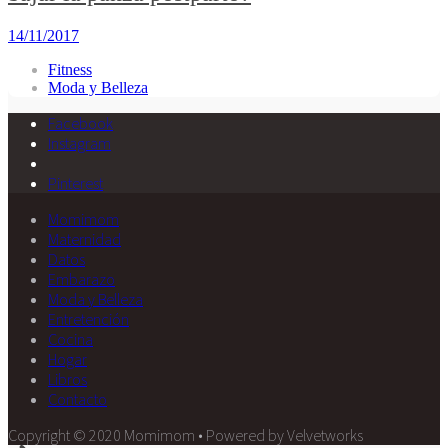
14/11/2017
Fitness
Moda y Belleza
Facebook
Instagram
Pinterest
Momimom
Maternidad
Datos
Embarazo
Moda y Belleza
Entretención
Cocina
Hogar
Libros
Contacto
Copyright © 2020 Momimom • Powered by Velvetworks