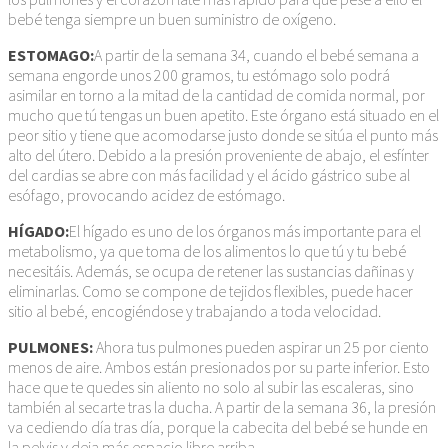
bebé tenga siempre un buen suministro de oxígeno.
ESTOMAGO:
A partir de la semana 34, cuando el bebé semana a
semana engorde unos 200 gramos, tu estómago solo podrá
asimilar en torno a la mitad de la cantidad de comida normal, por
mucho que tú tengas un buen apetito. Este órgano está situado en el
peor sitio y tiene que acomodarse justo donde se sitúa el punto más
alto del útero. Debido a la presión proveniente de abajo, el esfínter
del cardias se abre con más facilidad y el ácido gástrico sube al
esófago, provocando acidez de estómago.
HÍGADO:
El hígado es uno de los órganos más importante para el
metabolismo, ya que toma de los alimentos lo que tú y tu bebé
necesitáis. Además, se ocupa de retener las sustancias dañinas y
eliminarlas. Como se compone de tejidos flexibles, puede hacer
sitio al bebé, encogiéndose y trabajando a toda velocidad.
PULMONES:
Ahora tus pulmones pueden aspirar un 25 por ciento
menos de aire. Ambos están presionados por su parte inferior. Esto
hace que te quedes sin aliento no solo al subir las escaleras, sino
también al secarte tras la ducha. A partir de la semana 36, la presión
va cediendo día tras día, porque la cabecita del bebé se hunde en
la pelvis y deja más espacio libre arriba.