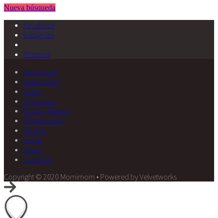
Nueva búsqueda
Facebook
Instagram
Pinterest
Momimom
Maternidad
Datos
Embarazo
Moda y Belleza
Entretención
Cocina
Hogar
Libros
Contacto
Copyright © 2020 Momimom • Powered by Velvetworks