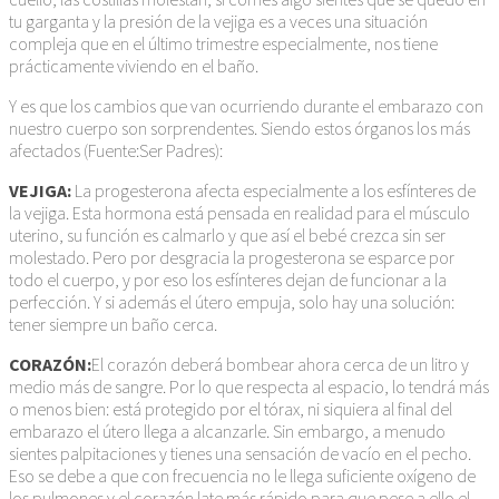
tu garganta y la presión de la vejiga es a veces una situación
compleja que en el último trimestre especialmente, nos tiene
prácticamente viviendo en el baño.
Y es que los cambios que van ocurriendo durante el embarazo con
nuestro cuerpo son sorprendentes. Siendo estos órganos los más
afectados (Fuente:Ser Padres):
VEJIGA:
La progesterona afecta especialmente a los esfínteres de
la vejiga. Esta hormona está pensada en realidad para el músculo
uterino, su función es calmarlo y que así el bebé crezca sin ser
molestado. Pero por desgracia la progesterona se esparce por
todo el cuerpo, y por eso los esfínteres dejan de funcionar a la
perfección. Y si además el útero empuja, solo hay una solución:
tener siempre un baño cerca.
CORAZÓN:
El corazón deberá bombear ahora cerca de un litro y
medio más de sangre. Por lo que respecta al espacio, lo tendrá más
o menos bien: está protegido por el tórax, ni siquiera al final del
embarazo el útero llega a alcanzarle. Sin embargo, a menudo
sientes palpitaciones y tienes una sensación de vacío en el pecho.
Eso se debe a que con frecuencia no le llega suficiente oxígeno de
los pulmones y el corazón late más rápido para que pese a ello el