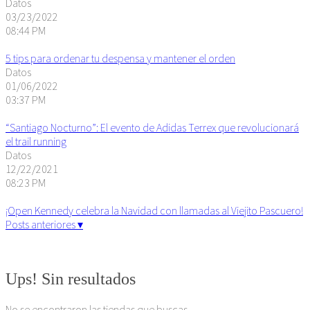
Datos
03/23/2022
08:44 PM
5 tips para ordenar tu despensa y mantener el orden
Datos
01/06/2022
03:37 PM
“Santiago Nocturno”: El evento de Adidas Terrex que revolucionará
el trail running
Datos
12/22/2021
08:23 PM
¡Open Kennedy celebra la Navidad con llamadas al Viejito Pascuero!
Posts anteriores ▾
Algunos derechos reservados. 2015
Ups! Sin resultados
No se encontraron las tiendas que buscas.