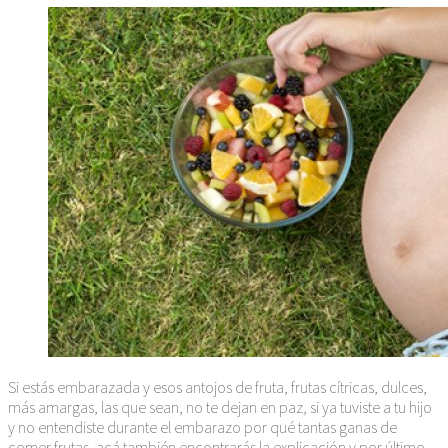
Si estás embarazada y esos antojos de fruta, frutas cítricas, dulces,
más amargas, las que sean, no te dejan en paz, si ya tuviste a tu hijo
y no entendiste durante el embarazo por qué tantas ganas de
comer frutas, acá también encontrarás la explicación y por último,