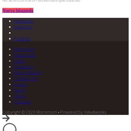
Nueva búsqueda
Facebook
Instagram
Pinterest
Momimom
Maternidad
Datos
Embarazo
Moda y Belleza
Entretención
Cocina
Hogar
Libros
Contacto
Copyright © 2020 Momimom • Powered by Velvetworks