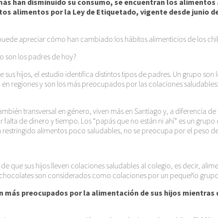
ás han disminuido su consumo, se encuentran los alimentos a
s alimentos por la Ley de Etiquetado, vigente desde junio d
puede apreciar cómo han cambiado los hábitos alimenticios de los chi
 son los padres de hoy?
s hijos, el estudio identifica distintos tipos de padres. Un grupo son 
 en regiones y son los más preocupados por las colaciones saludables: p
bién transversal en género, viven más en Santiago y, a diferencia de la
or falta de dinero y tiempo. Los “papás que no están ni ahí” es un gru
restringido alimentos poco saludables, no se preocupa por el peso de 
 que sus hijos lleven colaciones saludables al colegio, es decir, alime
s y chocolates son considerados como colaciones por un pequeño grupo
tán más preocupados por la alimentación de sus hijos mientra