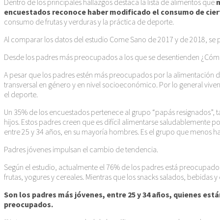
Dentro de los principales hallazgos destaca la lista de alimentos que
m
encuestados reconoce haber modificado el consumo de cierto
consumo de frutas y verduras y la práctica de deporte.
Al comparar los datos del estudio Come Sano de 2017 y de 2018, se 
Desde los padres más preocupados a los que se desentienden ¿Cómo
A pesar que los padres estén más preocupados por la alimentación de su
transversal en género y en nivel socioeconómico. Por lo general viven
el deporte.
Un 35% de los encuestados pertenece al grupo “papás resignados”, tam
hijos. Estos padres creen que es difícil alimentarse saludablemente p
entre 25 y 34 años, en su mayoría hombres. Es el grupo que menos ha 
Padres jóvenes impulsan el cambio de tendencia.
Según el estudio, actualmente el 76% de los padres está preocupado de
frutas, yogures y cereales. Mientras que los snacks salados, bebida
Son los padres más jóvenes, entre 25 y 34 años, quienes es
preocupados.