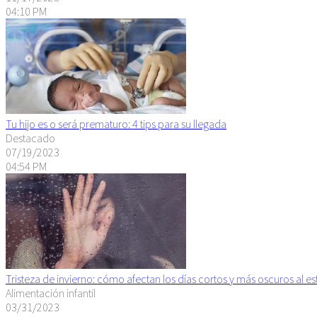
04:10 PM
Tu hijo es o será prematuro: 4 tips para su llegada
Destacado
07/19/2023
04:54 PM
Tristeza de invierno: cómo afectan los días cortos y más oscuros al 
Alimentación infantil
03/31/2023