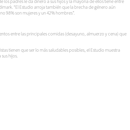
os padres le da dinero a sus hijos y la mayoría de ellos tiene entre
dimark. “El Estudio arroja también que la brecha de género aún
o uno 98% son mujeres y un 42% hombres”.
mentos entre las principales comidas (desayuno, almuerzo y cena) que
éstas tienen que ser lo más saludables posibles, el Estudio muestra
sus hijos.