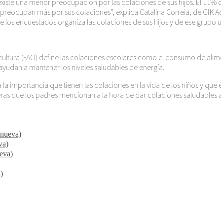
te una menor preocupación por las colaciones de sus hijos. El 11% de l
preocupan más por sus colaciones”, explica Catalina Correia, de GfK A
 de los encuestados organiza las colaciones de sus hijos y de ese grup
icultura (FAO) define las colaciones escolares como el consumo de ali
 ayudan a mantener los niveles saludables de energía.
 la importancia que tienen las colaciones en la vida de los niños y que 
eras que los padres mencionan a la hora de dar colaciones saludables a 
 nueva)
va)
ueva)
)