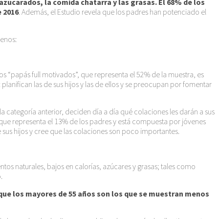
zucarados, la comida chatarra y las grasas. El 68% de los
e 2016
. Además, el Estudio revela que los padres han potenciado el
lenos:
los “papás full motivados”, que representa el 52% de la muestra, es
lanifican las de sus hijos y las de ellos y se preocupan por fomentar
 categoría anterior, deciden día a día qué colaciones les darán a sus
po que representa el 13% de los padres y está compuesta por jóvenes
sus hijos y cree que las colaciones son poco importantes.
ntos naturales, bajos en calorías, azúcares y grasas; tales como
.
s que los mayores de 55 años son los que se muestran menos