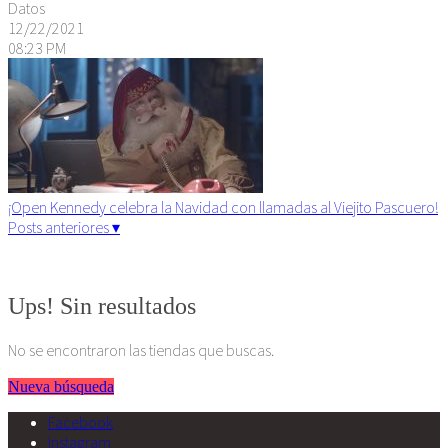
Datos
12/22/2021
08:23 PM
¡Open Kennedy celebra la Navidad con llamadas al Viejito Pascuero!
Posts anteriores ▾
Algunos derechos reservados. 2015
Ups! Sin resultados
No se encontraron las tiendas que buscas.
Nueva búsqueda
Facebook
Instagram