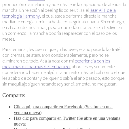
producción de melanina y además tiene la capacidad de atenuar la
mancha. En relación al peeling físico se utiliza el
láser AFT de la
tecnología Harmony
, el cual ataca de forma directa la mancha
mediante energía lumínica hasta conseguir atenuarla. Sin embargo,
en el caso de melasmas, pese a que el láser puede ser efectivo en
un comienzo, la mancha podría reaparecer con el paso de los
meses.
Para terminar, les cuento que yo las tuve y el año pasado las traté
con cremas, se atenuaron considerablemente, pero no se
eliminaron del todo. Acá la nota con mi
experiencia con los
melasmas o cloasmas del embarazo
, ahora estoy seriamente
considerando hacerme algún tratamiento más radical como el que
les acabo de contar y del que no sabía el año pasado, esto porque
sin maquillaje siguen notándose y sencillamente, no me gustan.
Comparte:
Clic aquí para compartir en Facebook. (Se abre en una
ventana nueva)
Haz clic para compartir en Twitter (Se abre en una ventana
nueva)