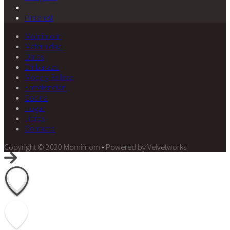
Pinterest
Momimom
Maternidad
Datos
Embarazo
Moda y Belleza
Entretención
Cocina
Hogar
Libros
Contacto
Copyright © 2020 Momimom • Powered by Velvetworks