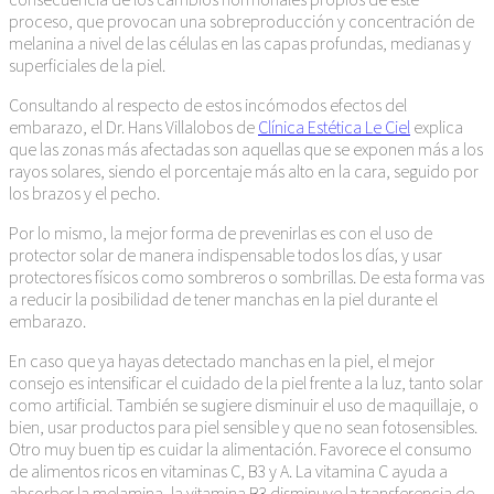
proceso, que provocan una sobreproducción y concentración de
melanina a nivel de las células en las capas profundas, medianas y
superficiales de la piel.
Consultando al respecto de estos incómodos efectos del
embarazo, el Dr. Hans Villalobos de
Clínica Estética Le Ciel
explica
que las zonas más afectadas son aquellas que se exponen más a los
rayos solares, siendo el porcentaje más alto en la cara, seguido por
los brazos y el pecho.
Por lo mismo, la mejor forma de prevenirlas es con el uso de
protector solar de manera indispensable todos los días, y usar
protectores físicos como sombreros o sombrillas. De esta forma vas
a reducir la posibilidad de tener manchas en la piel durante el
embarazo.
En caso que ya hayas detectado manchas en la piel, el mejor
consejo es intensificar el cuidado de la piel frente a la luz, tanto solar
como artificial. También se sugiere disminuir el uso de maquillaje, o
bien, usar productos para piel sensible y que no sean fotosensibles.
Otro muy buen tip es cuidar la alimentación. Favorece el consumo
de alimentos ricos en vitaminas C, B3 y A. La vitamina C ayuda a
absorber la melamina, la vitamina B3 disminuye la transferencia de