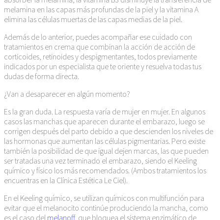
melamina en las capas más profundas de la piel y la vitamina A
elimina las células muertas de las capas medias de la piel.
Además de lo anterior, puedes acompañar ese cuidado con
tratamientos en crema que combinan la acción de acción de
corticoides, retinoides y despigmentantes, todos previamente
indicados por un especialista que te oriente y resuelva todas tus
dudas de forma directa.
¿Van a desaparecer en algún momento?
Es la gran duda. La respuesta varía de mujer en mujer. En algunos
casos las manchas que aparecen durante el embarazo, luego se
corrigen después del parto debido a que descienden los niveles de
las hormonas que aumentan las células pigmentarias. Pero existe
también la posibilidad de que igual dejen marcas, las que pueden
ser tratadas una vez terminado el embarazo, siendo el Keeling
químico y físico los más recomendados. (Ambos tratamientos los
encuentras en la Clínica Estética Le Ciel).
En el Keeling químico, se utilizan químicos con multifunción para
evitar que el melanocito continúe produciendo la mancha, como
es el caso del
melanoff
, que bloquea el sistema enzimático de