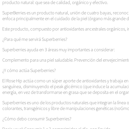
producto natural: que sea de calidad, orgánico y efectivo.
SuperBerries es un producto natural, unión de cuatro bayas, reconoci
enfoca principalmente en el cuidado de la piel (órgano más grande d
Este producto, compuesto por antioxidantes ancestrales orgánicos, i
¿Para qué me servirá Superberries?
Superberries ayuda en 3 áreas muy importantes a considerar:
Complemento para una piel saludable. Prevención del envejecimiento 
¿Y cómo actúa Superberries?
El Rose Hip actúa como un súper aporte de antioxidantes y trabaja en 
sanguínea, disminuyendo el peak glicémico (que induce la acumulación 
energía, en vez de transformarse en grasa que se deposita en el orga
Superberries es uno de los productos naturales que integran la línea 
colorantes, transgénicos y libre de manipulaciones genéticas (noGmo
¿Cómo debo consumir Superberries?
Dosis usual: Consumir 1 a 2 comprimidos al día, con líquido.