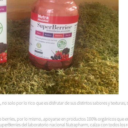
no solo por lo rico que es disfrutar de sus distintos sabores y texturas
ano berries, por lo mismo, apoyarse en productos 100% orgánicos que 
o, SuperBerries del laboratorio nacional Nutrapharm, calza con todos l