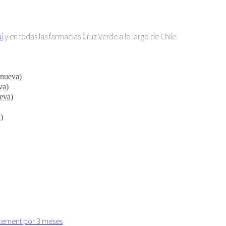
í
y en todas las farmacias Cruz Verde a lo largo de Chile.
 nueva)
va)
ueva)
)
acement por 3 meses