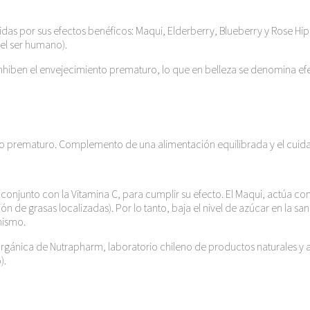
das por sus efectos benéficos: Maqui, Elderberry, Blueberry y Rose Hip
el ser humano).
nhiben el envejecimiento prematuro, lo que en belleza se denomina efe
prematuro. Complemento de una alimentación equilibrada y el cuidado de
conjunto con la Vitamina C, para cumplir su efecto. El Maqui, actúa com
de grasas localizadas). Por lo tanto, baja el nivel de azúcar en la sa
nismo.
orgánica de Nutrapharm, laboratorio chileno de productos naturales y al
).