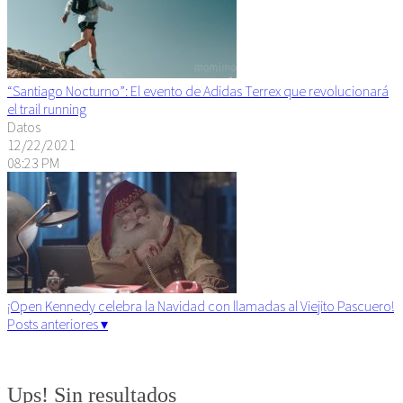
“Santiago Nocturno”: El evento de Adidas Terrex que revolucionará
el trail running
Datos
12/22/2021
08:23 PM
¡Open Kennedy celebra la Navidad con llamadas al Viejito Pascuero!
Posts anteriores ▾
Algunos derechos reservados. 2015
Ups! Sin resultados