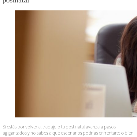
postnatal
Si estás por volver al trabajo o tu post natal avanza a pasos
agigantados y no sabes a qué escenarios podrías enfrentarte o bien