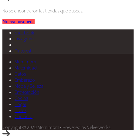
No se encontraron las tiendas que buscas.
Nueva búsqueda
Facebook
Instagram
Pinterest
Momimom
Maternidad
Datos
Embarazo
Moda y Belleza
Entretención
Cocina
Hogar
Libros
Contacto
Copyright © 2020 Momimom • Powered by Velvetworks