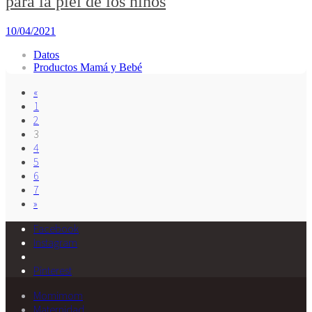
para la piel de los niños
10/04/2021
Datos
Productos Mamá y Bebé
«
1
2
3
4
5
6
7
»
Facebook
Instagram
Pinterest
Momimom
Maternidad