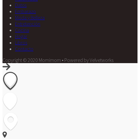
Datos
Embarazo
Moda y Belleza
Entretención
Cocina
Hogar
Libros
Contacto
Copyright © 2020 Momimom • Powered by Velvetworks