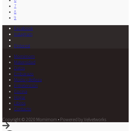
7
8
9
Facebook
Instagram
Pinterest
Momimom
Maternidad
Datos
Embarazo
Moda y Belleza
Entretención
Cocina
Hogar
Libros
Contacto
Copyright © 2020 Momimom • Powered by Velvetworks