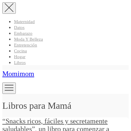
Maternidad
Datos
Embarazo
Moda Y Belleza
Entretención
Cocina
Hogar
Libros
Momimom
Libros para Mamá
“Snacks ricos, fáciles y secretamente
saludables”, un libro para comenzar a