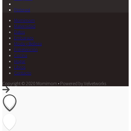
Pinterest
Momimom
Maternidad
Datos
Embarazo
Moda y Belleza
Entretención
Cocina
Hogar
Libros
Contacto
Copyright © 2020 Momimom • Powered by Velvetworks