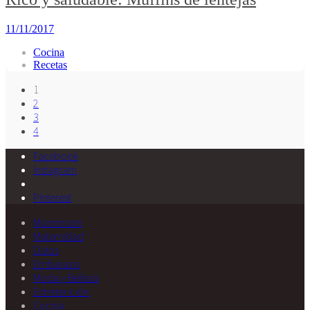
11/11/2017
Cocina
Recetas
1
2
3
4
Facebook
Instagram
Pinterest
Momimom
Maternidad
Datos
Embarazo
Moda y Belleza
Entretención
Cocina