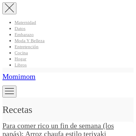
Maternidad
Datos
Embarazo
Moda Y Belleza
Entretención
Cocina
Hogar
Libros
Momimom
Recetas
Para comer rico un fin de semana (los
papás): Arroz chaufa estilo teriyaki