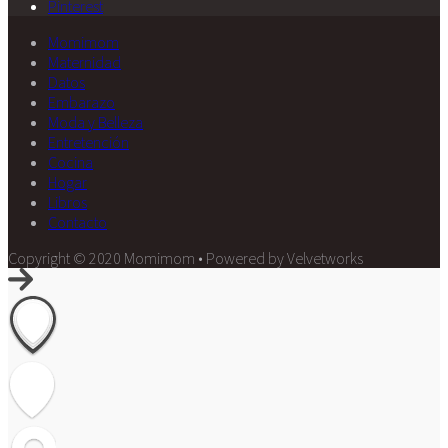
Pinterest
Momimom
Maternidad
Datos
Embarazo
Moda y Belleza
Entretención
Cocina
Hogar
Libros
Contacto
Copyright © 2020 Momimom • Powered by Velvetworks