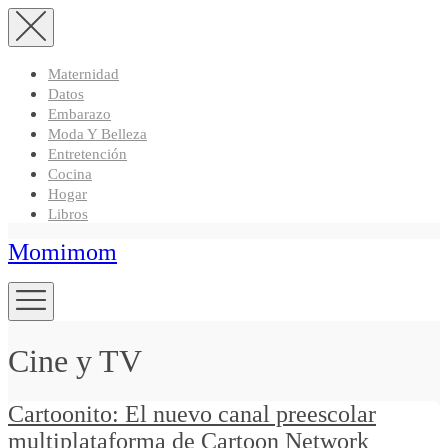
Maternidad
Datos
Embarazo
Moda Y Belleza
Entretención
Cocina
Hogar
Libros
Momimom
Cine y TV
Cartoonito: El nuevo canal preescolar
multiplataforma de Cartoon Network