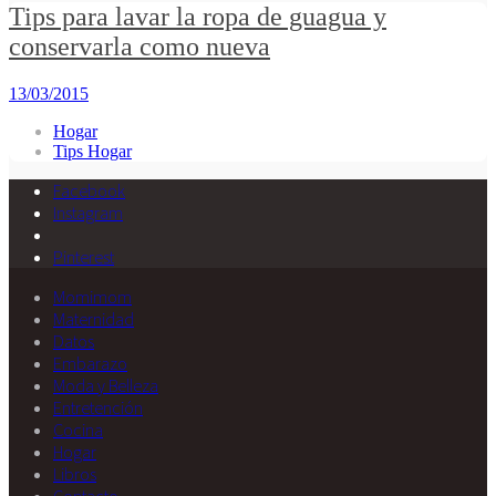
Tips para lavar la ropa de guagua y
conservarla como nueva
13/03/2015
Hogar
Tips Hogar
Facebook
Instagram
Pinterest
Momimom
Maternidad
Datos
Embarazo
Moda y Belleza
Entretención
Cocina
Hogar
Libros