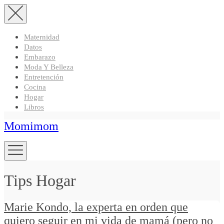
Maternidad
Datos
Embarazo
Moda Y Belleza
Entretención
Cocina
Hogar
Libros
Momimom
Tips Hogar
Marie Kondo, la experta en orden que
quiero seguir en mi vida de mamá (pero no