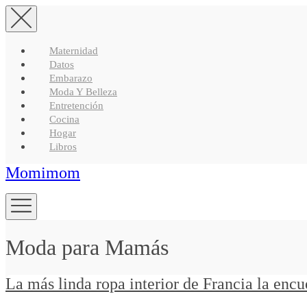
Maternidad
Datos
Embarazo
Moda Y Belleza
Entretención
Cocina
Hogar
Libros
Momimom
Moda para Mamás
La más linda ropa interior de Francia la encue