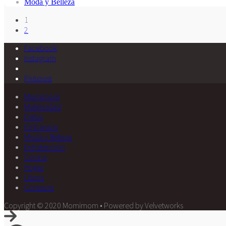
Moda y Belleza
1
2
Facebook
Instagram
Pinterest
Momimom
Maternidad
Datos
Embarazo
Moda y Belleza
Entretención
Cocina
Hogar
Libros
Contacto
Copyright © 2020 Momimom • Powered by Velvetworks