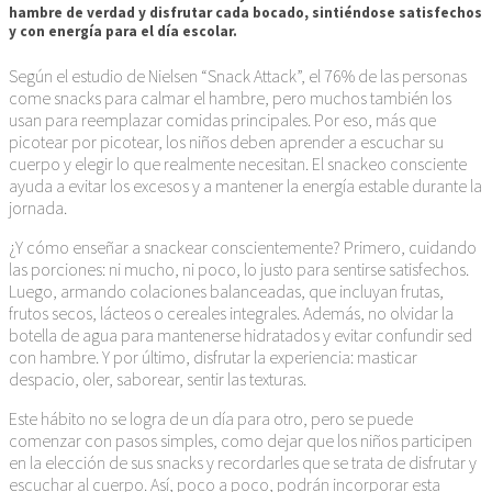
hambre de verdad y disfrutar cada bocado, sintiéndose satisfechos
y con energía para el día escolar.
Según el estudio de Nielsen “Snack Attack”, el 76% de las personas
come snacks para calmar el hambre, pero muchos también los
usan para reemplazar comidas principales. Por eso, más que
picotear por picotear, los niños deben aprender a escuchar su
cuerpo y elegir lo que realmente necesitan. El snackeo consciente
ayuda a evitar los excesos y a mantener la energía estable durante la
jornada.
¿Y cómo enseñar a snackear conscientemente? Primero, cuidando
las porciones: ni mucho, ni poco, lo justo para sentirse satisfechos.
Luego, armando colaciones balanceadas, que incluyan frutas,
frutos secos, lácteos o cereales integrales. Además, no olvidar la
botella de agua para mantenerse hidratados y evitar confundir sed
con hambre. Y por último, disfrutar la experiencia: masticar
despacio, oler, saborear, sentir las texturas.
Este hábito no se logra de un día para otro, pero se puede
comenzar con pasos simples, como dejar que los niños participen
en la elección de sus snacks y recordarles que se trata de disfrutar y
escuchar al cuerpo. Así, poco a poco, podrán incorporar esta