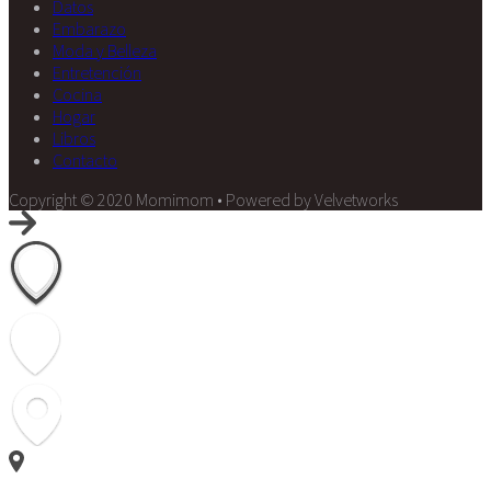
Datos
Embarazo
Moda y Belleza
Entretención
Cocina
Hogar
Libros
Contacto
Copyright © 2020 Momimom • Powered by Velvetworks