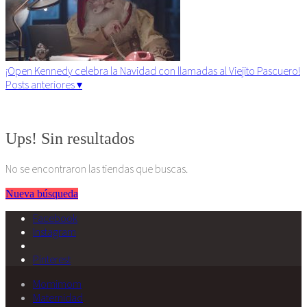
¡Open Kennedy celebra la Navidad con llamadas al Viejito Pascuero!
Posts anteriores ▾
Algunos derechos reservados. 2015
Ups! Sin resultados
No se encontraron las tiendas que buscas.
Nueva búsqueda
Facebook
Instagram
Pinterest
Momimom
Maternidad