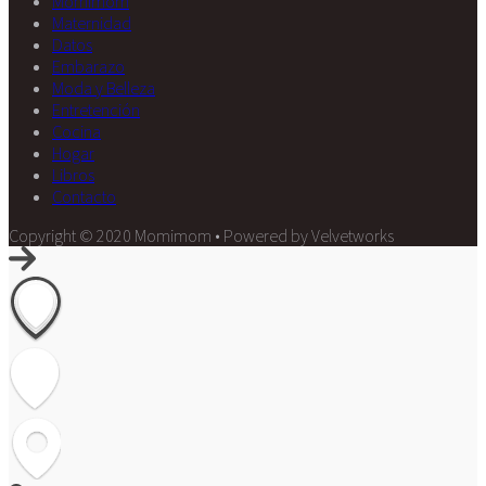
Momimom
Maternidad
Datos
Embarazo
Moda y Belleza
Entretención
Cocina
Hogar
Libros
Contacto
Copyright © 2020 Momimom • Powered by Velvetworks