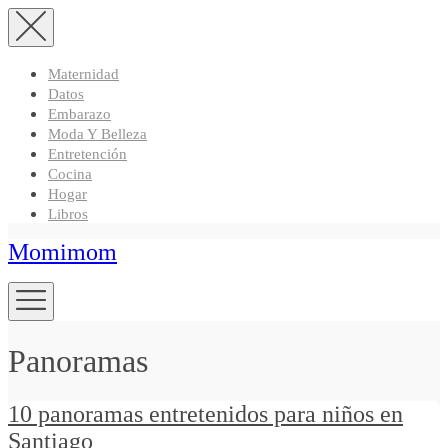
Maternidad
Datos
Embarazo
Moda Y Belleza
Entretención
Cocina
Hogar
Libros
Momimom
Panoramas
10 panoramas entretenidos para niños en
Santiago