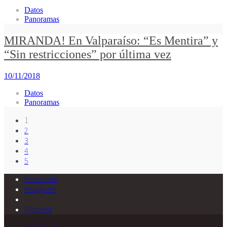
Datos
Panoramas
MIRANDA! En Valparaíso: “Es Mentira” y
“Sin restricciones” por última vez
10/11/2018
Datos
Panoramas
1
2
3
4
5
Facebook
Instagram
Pinterest