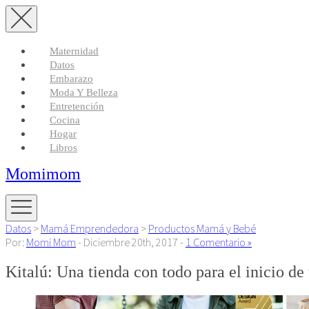
Maternidad
Datos
Embarazo
Moda Y Belleza
Entretención
Cocina
Hogar
Libros
Momimom
Datos
>
Mamá Emprendedora
>
Productos Mamá y Bebé
Por:
Momi Mom
- Diciembre 20th, 2017 -
1 Comentario »
Kitalú: Una tienda con todo para el inicio de 