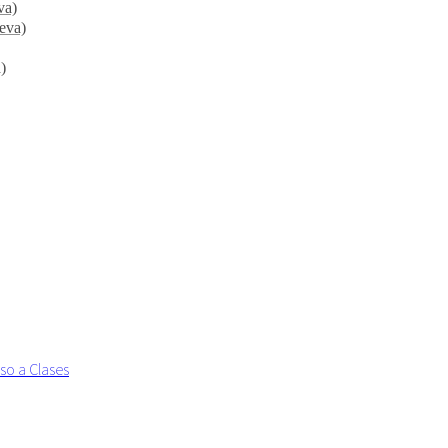
va)
ueva)
)
so a Clases