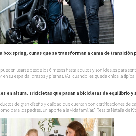
ra box spring, cunas que se transforman a cama de transición 
ue pueden usarse desde los 6 meses hasta adultos y son ideales para sent
 su espalda, brazos y piernas. (Así cuando les queda chica la típica 
en altura. Tricicletas que pasan a bicicletas de equilibrio y
ctos de gran diseño y calidad que cuentan con certificaciones de cali
 para los padres, un aporte a la vida familiar.” Resalta Natalia de Kit