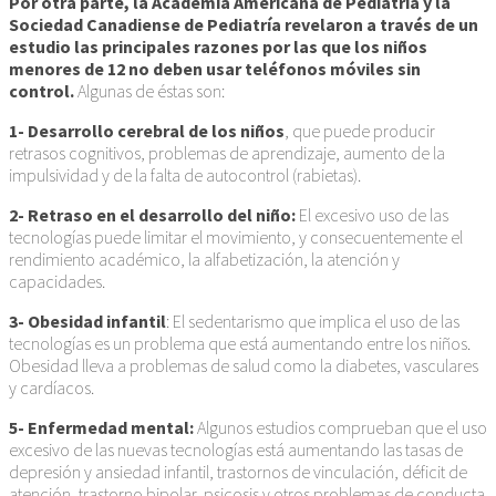
Por otra parte, la Academia Americana de Pediatría y la
Sociedad Canadiense de Pediatría revelaron a través de un
estudio las principales razones por las que los niños
menores de 12 no deben usar teléfonos móviles sin
control.
Algunas de éstas son:
1- Desarrollo cerebral de los niños
, que puede producir
retrasos cognitivos, problemas de aprendizaje, aumento de la
impulsividad y de la falta de autocontrol (rabietas).
2- Retraso en el desarrollo del niño:
El excesivo uso de las
tecnologías puede limitar el movimiento, y consecuentemente el
rendimiento académico, la alfabetización, la atención y
capacidades.
3- Obesidad infantil
: El sedentarismo que implica el uso de las
tecnologías es un problema que está aumentando entre los niños.
Obesidad lleva a problemas de salud como la diabetes, vasculares
y cardíacos.
5- Enfermedad mental:
Algunos estudios comprueban que el uso
excesivo de las nuevas tecnologías está aumentando las tasas de
depresión y ansiedad infantil, trastornos de vinculación, déficit de
atención, trastorno bipolar, psicosis y otros problemas de conducta