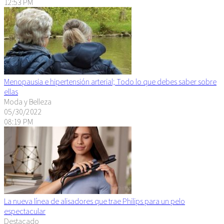
12:53 PM
Menopausia e hipertensión arterial; Todo lo que debes saber sobre
ellas
Moda y Belleza
05/30/2022
08:19 PM
La nueva línea de alisadores que trae Philips para un pelo
espectacular
Destacado