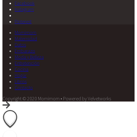
Facebook
Instagram
Pinterest
Momimom
Maternidad
Datos
Embarazo
Moda y Belleza
Entretención
Cocina
Hogar
Libros
Contacto
Copyright © 2020 Momimom • Powered by Velvetworks