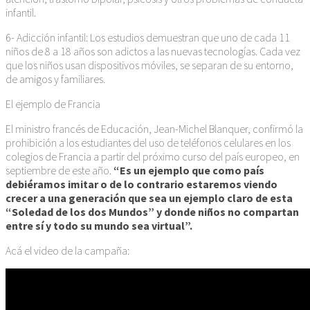
infantil.
6- Adicción infantil: Los estudios demuestran que uno de cada 11
niños de 8 a 18 años son adictos a las nuevas tecnologías. Cada vez
que los niños usan dispositivos móviles, se separan de su entorno,
de amigos y familiares.
El ejemplo de Francia
El ministro francés de Educación, Jean-Michel Blanquer, confirmó la
prohibición a los estudiantes del uso de teléfonos celulares en los
colegios de Francia a partir del próximo curso del país europeo, en
septiembre de este año.
“Es un ejemplo que como país
debiéramos imitar o de lo contrario estaremos viendo
crecer a una generación que sea un ejemplo claro de esta
“Soledad de los dos Mundos” y donde niños no compartan
entre sí y todo su mundo sea virtual”.
Acá el video de la campaña: