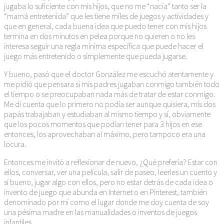
jugaba lo suficiente con mis hijos, que no me “nacía” tanto ser la
“mamá entretenida” que les tiene miles de juegos y actividades y
que en general, cada buena idea que puedo tener con mis hijos
termina en dos minutos en pelea porque no quieren o no les
interesa seguir una regla mínima específica que puede hacer el
juego más entretenido o simplemente que pueda jugarse.
Y bueno, pasó que el doctor González me escuchó atentamente y
me pidió que pensara si mis padres jugaban conmigo también todo
el tiempo o se preocupaban nada más de tratar de estar conmigo.
Me di cuenta que lo primero no podía ser aunque quisiera, mis dos
papás trabajaban y estudiaban al mismo tiempo y sí, obviamente
que los pocos momentos que podían tener para 3 hijos en ese
entonces, los aprovechaban al máximo, pero tampoco era una
locura.
Entonces me invitó a reflexionar de nuevo, ¿Qué prefería? Estar con
ellos, conversar, ver una película, salir de paseo, leerles un cuento y
sí bueno, jugar algo con ellos, pero no estar detrás de cada idea o
invento de juego que abunda en Internet o en Pinterest, también
denominado por mí como el lugar donde me doy cuenta de soy
una pésima madre en las manualidades o inventos de juegos
infantiles.