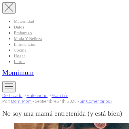
Maternidad
Datos
Embarazo
Moda Y Belleza
Entretención
Cocina
Hogar
Libros
Momimom
Destacado
>
Maternidad
>
Mom Life
Por:
Momi Mom
- Septiembre 24th, 2020 -
Sin Comentarios »
No soy una mamá entretenida (y está bien)