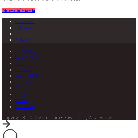
Nueva búsqueda
Facebook
Instagram
Pinterest
Momimom
Maternidad
Datos
Embarazo
Moda y Belleza
Entretención
Cocina
Hogar
Libros
Contacto
Copyright © 2020 Momimom • Powered by Velvetworks