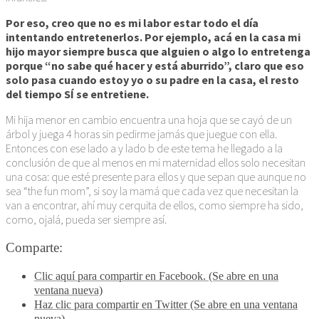
Por eso, creo que no es mi labor estar todo el día
intentando entretenerlos. Por ejemplo, acá en la casa mi
hijo mayor siempre busca que alguien o algo lo entretenga
porque “no sabe qué hacer y está aburrido”, claro que eso
solo pasa cuando estoy yo o su padre en la casa, el resto
del tiempo SÍ se entretiene.
Mi hija menor en cambio encuentra una hoja que se cayó de un
árbol y juega 4 horas sin pedirme jamás que juegue con ella.
Entonces con ese lado a y lado b de este tema he llegado a la
conclusión de que al menos en mi maternidad ellos solo necesitan
una cosa: que esté presente para ellos y que sepan que aunque no
sea “the fun mom”, si soy la mamá que cada vez que necesitan la
van a encontrar, ahí muy cerquita de ellos, como siempre ha sido,
como, ojalá, pueda ser siempre así.
Comparte:
Clic aquí para compartir en Facebook. (Se abre en una
ventana nueva)
Haz clic para compartir en Twitter (Se abre en una ventana
nueva)