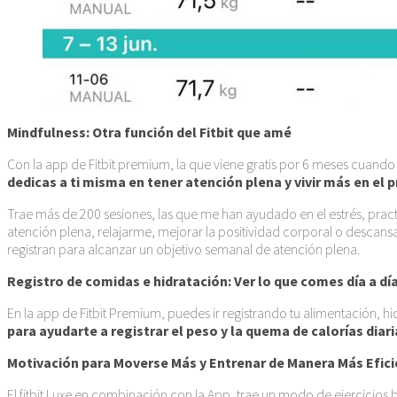
Mindfulness: Otra función del Fitbit que amé
Con la app de Fitbit premium, la que viene gratis por 6 meses cuando c
dedicas a ti misma en tener atención plena y vivir más en el p
Trae más de 200 sesiones, las que me han ayudado en el estrés, pract
atención plena, relajarme, mejorar la positividad corporal o descansa
registran para alcanzar un objetivo semanal de atención plena.
Registro de comidas e hidratación: Ver lo que comes día a d
En la app de Fitbit Premium, puedes ir registrando tu alimentación, h
para ayudarte a registrar el peso y la quema de calorías diari
Motivación para Moverse Más y Entrenar de Manera Más Efici
El fitbit Luxe en combinación con la App, trae un modo de ejercicios