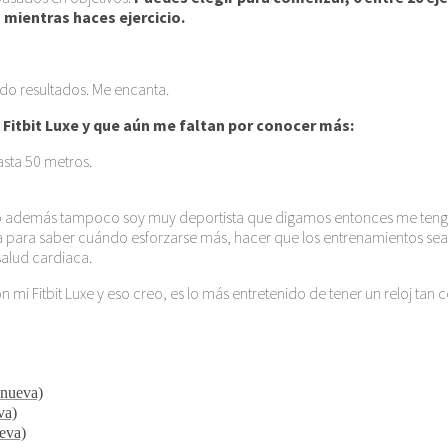
 mientras haces ejercicio.
ndo resultados. Me encanta.
 Fitbit Luxe y que aún me faltan por conocer más:
sta 50 metros.
o además tampoco soy muy deportista que digamos entonces me tengo
a para saber cuándo esforzarse más, hacer que los entrenamientos sean
alud cardiaca.
i Fitbit Luxe y eso creo, es lo más entretenido de tener un reloj ta
 nueva)
va)
ueva)