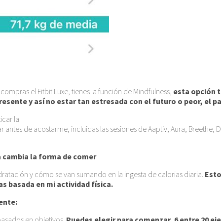
ompras el Fitbit Luxe, tienes la función de Mindfulness,
esta opción t
resente y así no estar tan estresada con el futuro o peor, el p
icar la
r antes de acostarme, incluidas las sesiones de Aaptiv, Aura, Breethe,
ía cambia la forma de comer
idratación y cómo se van sumando en la ingesta de calorias diaria.
Esto
as basada en mi actividad física.
ente:
 basados en objetivos.
Puedes elegir para comenzar, 6 entre 20 eje