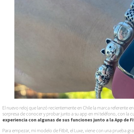
El nuevo reloj que lanzó recientemente en Chile la marca referente en
sorpresa de conocer y probar junto a su app en mi teléfono, con la c
experiencia con algunas de sus funciones junto a la App de F
Para empezar, mi modelo de Fitbit, el Luxe, viene con una prueba gratu