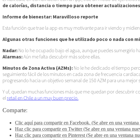
de calorías, distancia o tiempo para obtener actualizaciones
Informe de bienestar: Maravilloso reporte
Esta función que trae la app es muy motivante para ir viendo y midie
Algunas otras funciones que he utilizado poco o nada con mi
Nadar:
No lo he ocupado bajo el agua, aunque puedes sumergirlo ha
Alarmas:
Aún me falta descubrir más sobre ellas.
Minutos de Zona Activa (AZMs):
No le he dedicado el tiempo per
seguimiento fácil de los minutos en cada zona de frecuencia cardiac
progresando hacia un objetivo semanal de 150 AZM para una mejor s
Y uf, quedan muchas funciones más que me quedan por descubrir con m
el
retail en Chile a un muy buen precio.
Comparte:
Clic aquí para compartir en Facebook. (Se abre en una ventana
Haz clic para compartir en Twitter (Se abre en una ventana nue
Haz clic para compartir en Pinterest (Se abre en una ventana n