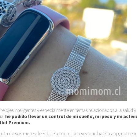
 relojes inteligentes y especialmente en temas relacionados a la salud y
ual
he podido llevar un control de mi sueño, mi peso y mi activid
itbit Premium.
ita de seis meses de Fitbit Premium. Una vez que bajé la app, comencé a