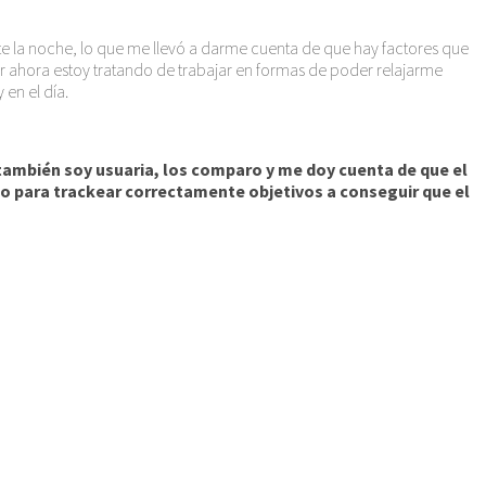
e la noche, lo que me llevó a darme cuenta de que hay factores que
por ahora estoy tratando de trabajar en formas de poder relajarme
en el día.
 también soy usuaria, los comparo y me doy cuenta de que el
omo para trackear correctamente objetivos a conseguir que el