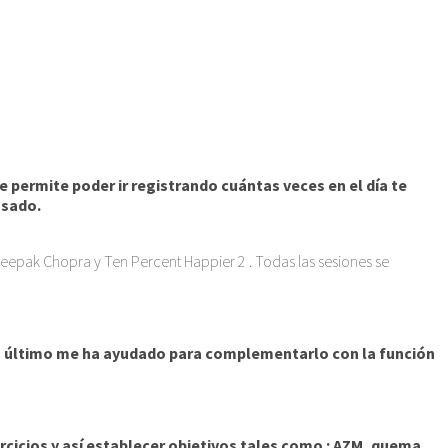
e permite poder ir registrando cuántas veces en el día te
asado.
 Deepak Chopra y Ten Percent Happier 2 . Todas las sesiones se
 último me ha ayudado para complementarlo con la función
rcicios y así establecer objetivos tales como : AZM, quema