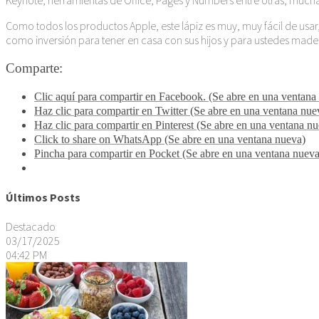
Como todos los productos Apple, este lápiz es muy, muy fácil de usar
como inversión para tener en casa con sus hijos y para ustedes mader
Comparte:
Clic aquí para compartir en Facebook. (Se abre en una ventana
Haz clic para compartir en Twitter (Se abre en una ventana nue
Haz clic para compartir en Pinterest (Se abre en una ventana n
Click to share on WhatsApp (Se abre en una ventana nueva)
Pincha para compartir en Pocket (Se abre en una ventana nueva
Últimos Posts
Destacado
03/17/2025
04:42 PM