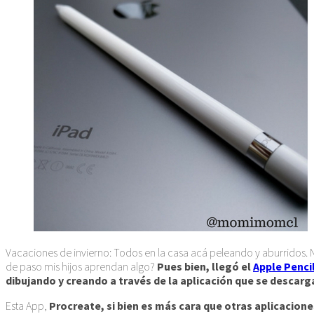
Vacaciones de invierno: Todos en la casa acá peleando y aburridos. No
de paso mis hijos aprendan algo?
Pues bien, llegó el
Apple Penci
dibujando y creando a través de la aplicación que se descarga 
Esta App,
Procreate, si bien es más cara que otras aplicacione