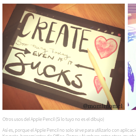
Otros usos del Apple Pencil (Si lo tuyo no es el dibujo)
Así es, porque el Apple Pencil no solo sirve para utilizarlo con aplic
Keynote, herramientas de Office, Pages y Numbers entre otras, mucha