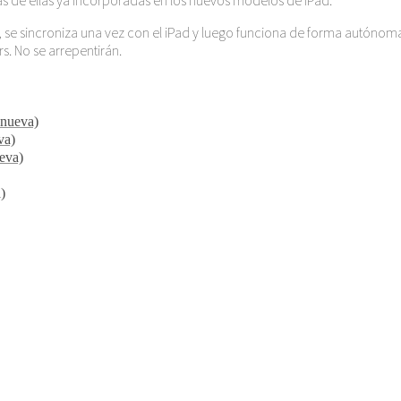
, se sincroniza una vez con el iPad y luego funciona de forma autónoma
s. No se arrepentirán.
 nueva)
va)
ueva)
)