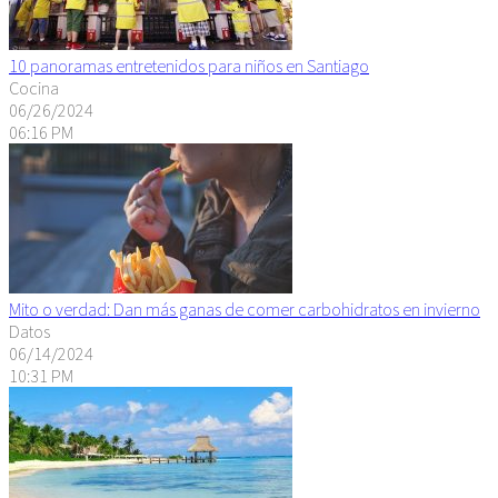
10 panoramas entretenidos para niños en Santiago
Cocina
06/26/2024
06:16 PM
Mito o verdad: Dan más ganas de comer carbohidratos en invierno
Datos
06/14/2024
10:31 PM