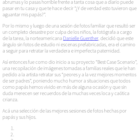
abrumas y lo pasas horrible frente a tanta cosa que a diario puede
pasar en tu casa y que te hace decir “¿Y de verdad esto tuvieron que
aguantar mis papás?”.
Por lo mismo y luego de una sesión de fotos familiar que resultó ser
un completo desastre por culpa de los niños, la fotógrafa a cargo
de la tarea, la norteamericana
Danielle Guenther
, decidió que este
ángulo sin fotos de estudio ni escenas prefabricadas, era el camino
a seguir para retratar la verdadera e imperfecta paternidad.
Así entonces fue como dio inicio a su proyecto “Best Case Scenario”,
una recopilación de imágenes tomadas a familias reales que le han
pedido a la artista retratar sus “peores y a la vez mejores momentos
de ser padres”, poniendo mucho humor a situaciones que todos
como papás hemos vivido en más de alguna ocasión y que sin
duda merecen ser recuerdos de la muchas veces loca y caótica
crianza.
Acá una selección de las mejores sesiones de fotos hechas por
papás y sus hijos.