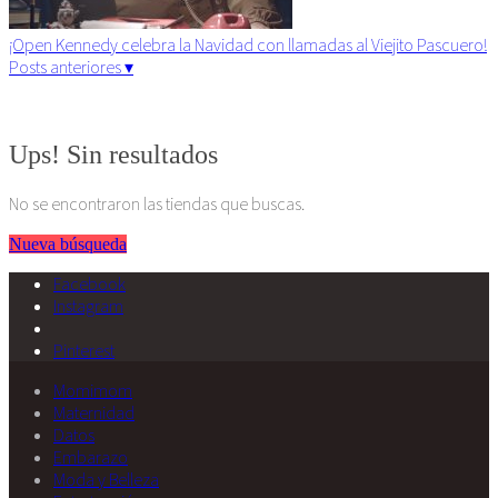
¡Open Kennedy celebra la Navidad con llamadas al Viejito Pascuero!
Posts anteriores ▾
Algunos derechos reservados. 2015
Ups! Sin resultados
No se encontraron las tiendas que buscas.
Nueva búsqueda
Facebook
Instagram
Pinterest
Momimom
Maternidad
Datos
Embarazo
Moda y Belleza