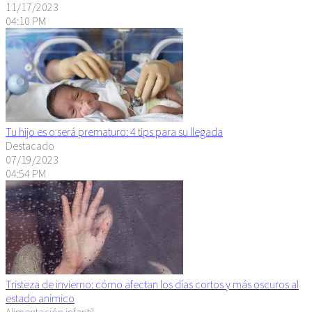
11/17/2023
04:10 PM
Tu hijo es o será prematuro: 4 tips para su llegada
Destacado
07/19/2023
04:54 PM
Tristeza de invierno: cómo afectan los días cortos y más oscuros al
estado anímico
Alimentación infantil