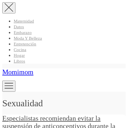
Maternidad
Datos
Embarazo
Moda Y Belleza
Entretención
Cocina
Hogar
Libros
Momimom
Sexualidad
Especialistas recomiendan evitar la
suspensión de anticonceptivos durante la