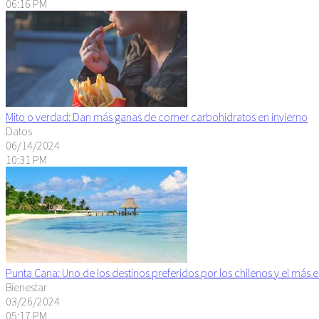
06:16 PM
Mito o verdad: Dan más ganas de comer carbohidratos en invierno
Datos
06/14/2024
10:31 PM
Punta Cana: Uno de los destinos preferidos por los chilenos y el más 
Bienestar
03/26/2024
05:17 PM