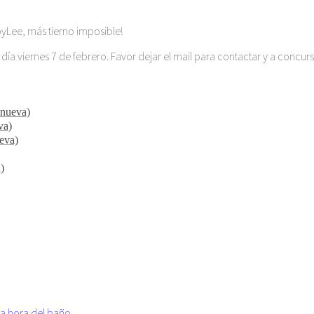
byLee, más tierno imposible!
día viernes 7 de febrero. Favor dejar el mail para contactar y a concurs
 nueva)
va)
ueva)
)
a hora del baño