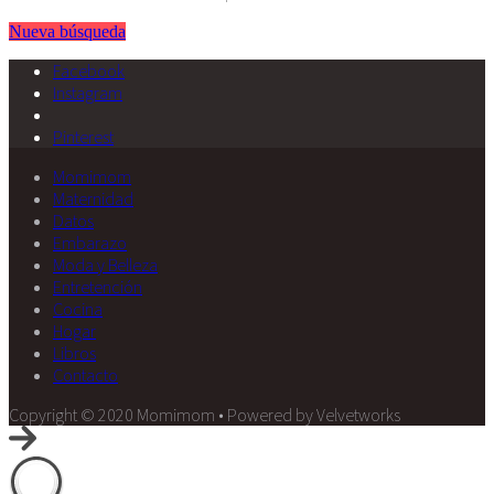
Nueva búsqueda
Facebook
Instagram
Pinterest
Momimom
Maternidad
Datos
Embarazo
Moda y Belleza
Entretención
Cocina
Hogar
Libros
Contacto
Copyright © 2020 Momimom • Powered by Velvetworks