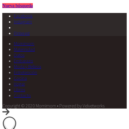
Nueva búsqueda
Facebook
Instagram
Pinterest
Momimom
Maternidad
Datos
Embarazo
Moda y Belleza
Entretención
Cocina
Hogar
Libros
Contacto
Copyright © 2020 Momimom • Powered by Velvetworks