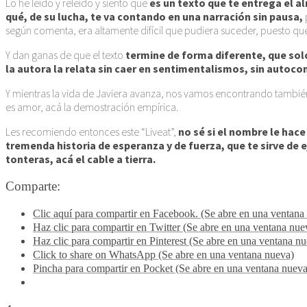
Lo he leído y releído y siento que
es un texto que te entrega el al
qué, de su lucha, te va contando en una narración sin pausa,
según comenta, era altamente difícil que pudiera suceder, puesto qu
Y dan ganas de que el texto
termine de forma diferente, que sol
la autora la relata sin caer en sentimentalismos, sin autoc
Y mientras la vida de Javiera avanza, nos vamos encontrando también
es amor, acá la demostración empírica.
Les recomiendo entonces este “Liveat”,
no sé si el nombre le hac
tremenda historia de esperanza y de fuerza, que te sirve de
tonteras, acá el cable a tierra.
Comparte:
Clic aquí para compartir en Facebook. (Se abre en una ventana
Haz clic para compartir en Twitter (Se abre en una ventana nue
Haz clic para compartir en Pinterest (Se abre en una ventana n
Click to share on WhatsApp (Se abre en una ventana nueva)
Pincha para compartir en Pocket (Se abre en una ventana nueva