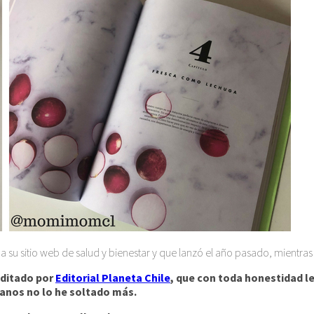
o a su sitio web de salud y bienestar y que lanzó el año pasado, mient
editado por
Editorial Planeta Chile
, que con toda honestidad le
manos no lo he soltado más.