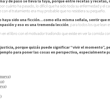
ma y de paso se lleva la tuya, porque entre recetas y recetas, 
por cuánto ha pasado, lo difícil que ha sido toda su enfermedad y el c
e con el tratamiento era muy probable que no resistiera su pequeño.
o haya sido una ficción…como ella misma señala, sentir que mu
ompasión y eso es una tremenda lección
, para todos los que lean 
 en el libro con el motivador trasfondo que existe en ver la comida 
e justicia, porque quizás puede significar “vivir el momento”
 ejemplo para poner las cosas en perspectiva, especialmente p
 nueva)
va)
ueva)
)