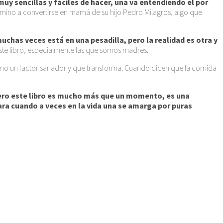
muy sencillas y fáciles de hacer, una va entendiendo el por
amino a convertirse en mamá de su hijo Pedro Milagros, algo que
chas veces está en una pesadilla, pero la realidad es otra y
este libro, especialmente las que somos madres.
como un factor sanador y que transforma. Cuando dicen que la comida
, pero este libro es mucho más que un momento, es una
ara cuando a veces en la vida una se amarga por puras