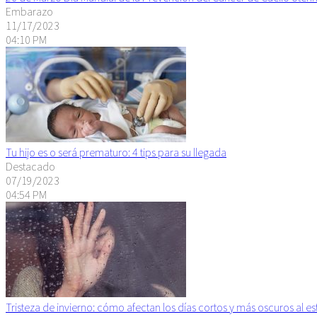
Embarazo
11/17/2023
04:10 PM
Tu hijo es o será prematuro: 4 tips para su llegada
Destacado
07/19/2023
04:54 PM
Tristeza de invierno: cómo afectan los días cortos y más oscuros al 