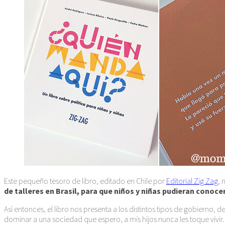
Este pequeño tesoro de libro, editado en Chile por
Editorial Zig Zag
, 
de talleres en Brasil, para que niños y niñas pudieran conocer
Así entonces, el libro nos presenta a los distintos tipos de gobierno, 
dominar a una sociedad que espero, a mis hijos nunca les toque vivir.