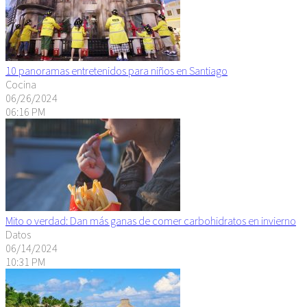
10 panoramas entretenidos para niños en Santiago
Cocina
06/26/2024
06:16 PM
Mito o verdad: Dan más ganas de comer carbohidratos en invierno
Datos
06/14/2024
10:31 PM