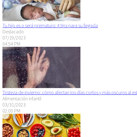
Tu hijo es o será prematuro: 4 tips para su llegada
Destacado
07/19/2023
04:54 PM
Tristeza de invierno: cómo afectan los días cortos y más oscuros al 
Alimentación infantil
03/31/2023
02:00 PM