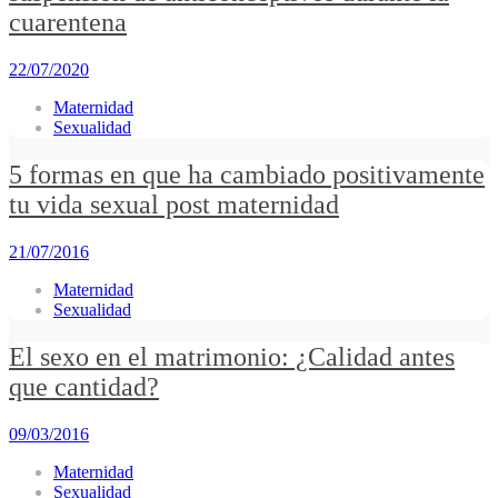
cuarentena
22/07/2020
Maternidad
Sexualidad
5 formas en que ha cambiado positivamente
tu vida sexual post maternidad
21/07/2016
Maternidad
Sexualidad
El sexo en el matrimonio: ¿Calidad antes
que cantidad?
09/03/2016
Maternidad
Sexualidad