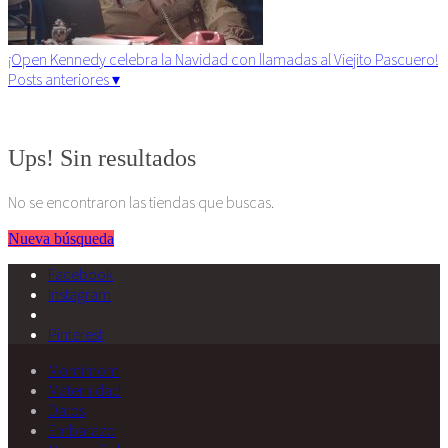
¡Open Kennedy celebra la Navidad con llamadas al Viejito Pascuero!
Posts anteriores ▾
Algunos derechos reservados. 2015
Ups! Sin resultados
No se encontraron las tiendas que buscas.
Nueva búsqueda
Facebook
Instagram
Pinterest
Momimom
Maternidad
Datos
Embarazo