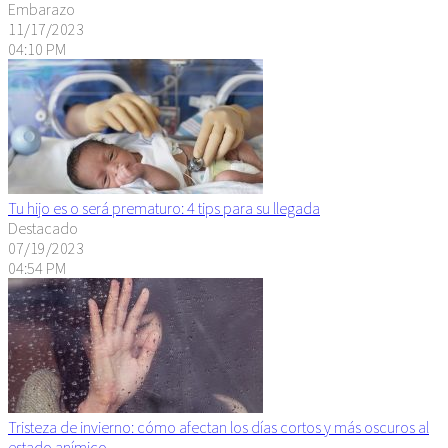
Embarazo
11/17/2023
04:10 PM
Tu hijo es o será prematuro: 4 tips para su llegada
Destacado
07/19/2023
04:54 PM
Tristeza de invierno: cómo afectan los días cortos y más oscuros al
estado anímico