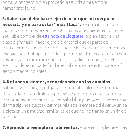
boca, la refrigero o bien procedo a servirla a mi siempre
hambriento felino.
5. Saber que debo hacer ejercicio porque mi cuerpo lo
necesita y no para estar “más flaca”.
Sean rutinas simples
como bailar o un workout de 20 minutos que puedes encontrar en
YouTube como el de
esta nota de Blogilates
, o bien asistir a una
clase o gimnasio, hacer ejercicio entendí que es parte de
mantenerme saludable, que mi cuerpo lo necesita para tener más
energía, para trabajar músculos que me ayudan en el día a día con
mis hijos, a mejorar mi respiración, mis articulaciones, etc. El
ejercicio debe ser parte fundamental de tu vida y esto lo aprendí
siendo madre, no antes.
6. De lunes a viernes, ser ordenada con las comidas.
Sábados y Domingos, relajarse pero no al punto de festín romano.
Durante la semana trato y digo TRATO de ser ordenada con todas
las comidas, no saltarlas, comer saludable y luego el fin de semana,
darme algunos gustos y ser más relajada, siempre odié ser LA única
a dieta en un almuerzo familiar así es que no, no transo en un fin de
semana.
7. Aprender a reemplazar alimentos.
Por ejemplo, leche en las