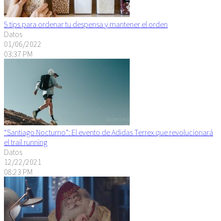
5 tips para ordenar tu despensa y mantener el orden
Datos
01/06/2022
03:37 PM
“Santiago Nocturno”: El evento de Adidas Terrex que revolucionará
el trail running
Datos
12/22/2021
08:23 PM