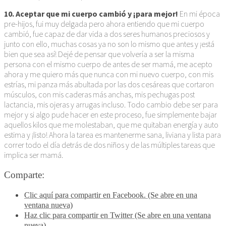
10. Aceptar que mi cuerpo cambió y ¡para mejor!
En mi época
pre-hijos, fui muy delgada pero ahora entiendo que mi cuerpo
cambió, fue capaz de dar vida a dos seres humanos preciosos y
junto con ello, muchas cosas ya no son lo mismo que antes y ¡está
bien que sea así! Dejé de pensar que volvería a ser la misma
persona con el mismo cuerpo de antes de ser mamá, me acepto
ahora y me quiero más que nunca con mi nuevo cuerpo, con mis
estrías, mi panza más abultada por las dos cesáreas que cortaron
músculos, con mis caderas más anchas, mis pechugas post
lactancia, mis ojeras y arrugas incluso. Todo cambio debe ser para
mejor y si algo pude hacer en este proceso, fue simplemente bajar
aquellos kilos que me molestaban, que me quitaban energía y auto
estima y ¡listo! Ahora la tarea es mantenerme sana, liviana y lista para
correr todo el día detrás de dos niños y de las múltiples tareas que
implica ser mamá.
Comparte:
Clic aquí para compartir en Facebook. (Se abre en una
ventana nueva)
Haz clic para compartir en Twitter (Se abre en una ventana
nueva)