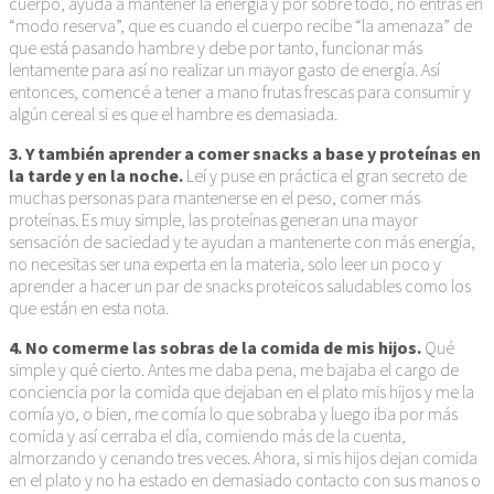
cuerpo, ayuda a mantener la energía y por sobre todo, no entras en
“modo reserva”, que es cuando el cuerpo recibe “la amenaza” de
que está pasando hambre y debe por tanto, funcionar más
lentamente para así no realizar un mayor gasto de energía. Así
entonces, comencé a tener a mano frutas frescas para consumir y
algún cereal si es que el hambre es demasiada.
3. Y también aprender a comer snacks a base y proteínas en
la tarde y en la noche.
Leí y puse en práctica el gran secreto de
muchas personas para mantenerse en el peso, comer más
proteínas. Es muy simple, las proteínas generan una mayor
sensación de saciedad y te ayudan a mantenerte con más energía,
no necesitas ser una experta en la materia, solo leer un poco y
aprender a hacer un par de snacks proteicos saludables como los
que están en esta nota.
4. No comerme las sobras de la comida de mis hijos.
Qué
simple y qué cierto. Antes me daba pena, me bajaba el cargo de
conciencia por la comida que dejaban en el plato mis hijos y me la
comía yo, o bien, me comía lo que sobraba y luego iba por más
comida y así cerraba el día, comiendo más de la cuenta,
almorzando y cenando tres veces. Ahora, si mis hijos dejan comida
en el plato y no ha estado en demasiado contacto con sus manos o