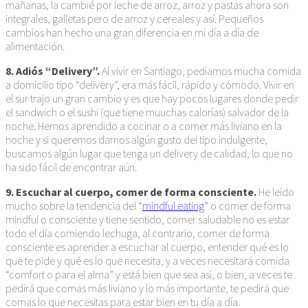
mañanas, la cambié por leche de arroz, arroz y pastas ahora son
integrales, galletas pero de arroz y cereales y así. Pequeños
cambios han hecho una gran diferencia en mi día a día de
alimentación.
8. Adiós “Delivery”.
Al vivir en Santiago, pedíamos mucha comida
a domicilio tipo “delivery”, era más fácil, rápido y cómodo. Vivir en
el sur trajo un gran cambio y es que hay pocos lugares donde pedir
el sandwich o el sushi (que tiene muuchas calorías) salvador de la
noche. Hemos aprendido a cocinar o a comer más liviano en la
noche y si queremos darnos algún gusto del tipo indulgente,
buscamos algún lugar que tenga un delivery de calidad, lo que no
ha sido fácil de encontrar aún.
9. Escuchar al cuerpo, comer de forma consciente.
He leído
mucho sobre la tendencia del “
mindful eating
” o comer de forma
mindful o consciente y tiene sentido, comer saludable no es estar
todo el día comiendo lechuga, al contrario, comer de forma
consciente es aprender a escuchar al cuerpo, entender qué es lo
que te pide y qué es lo que necesita, y a veces necesitará comida
“comfort o para el alma” y está bien que sea así, o bien, a veces te
pedirá que comas más liviano y lo más importante, te pedirá que
comas lo que necesitas para estar bien en tu día a día.