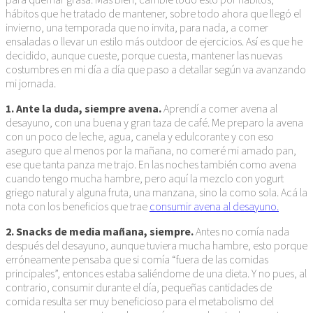
hábitos que he tratado de mantener, sobre todo ahora que llegó el
invierno, una temporada que no invita, para nada, a comer
ensaladas o llevar un estilo más outdoor de ejercicios. Así es que he
decidido, aunque cueste, porque cuesta, mantener las nuevas
costumbres en mi día a día que paso a detallar según va avanzando
mi jornada.
1. Ante la duda, siempre avena.
Aprendí a comer avena al
desayuno, con una buena y gran taza de café. Me preparo la avena
con un poco de leche, agua, canela y edulcorante y con eso
aseguro que al menos por la mañana, no comeré mi amado pan,
ese que tanta panza me trajo. En las noches también como avena
cuando tengo mucha hambre, pero aquí la mezclo con yogurt
griego natural y alguna fruta, una manzana, sino la como sola. Acá la
nota con los beneficios que trae
consumir avena al desayuno.
2. Snacks de media mañana, siempre.
Antes no comía nada
después del desayuno, aunque tuviera mucha hambre, esto porque
erróneamente pensaba que si comía “fuera de las comidas
principales”, entonces estaba saliéndome de una dieta. Y no pues, al
contrario, consumir durante el día, pequeñas cantidades de
comida resulta ser muy beneficioso para el metabolismo del