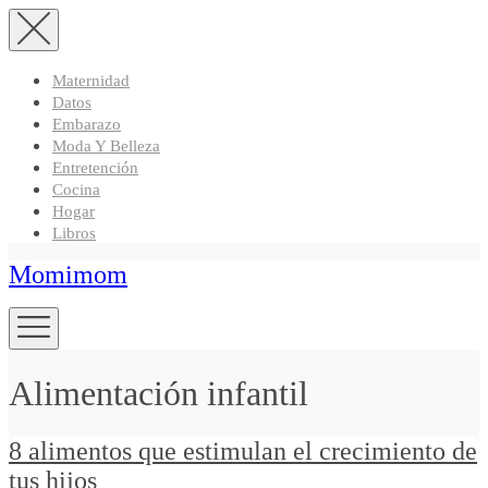
Maternidad
Datos
Embarazo
Moda Y Belleza
Entretención
Cocina
Hogar
Libros
Momimom
Alimentación infantil
8 alimentos que estimulan el crecimiento de
tus hijos