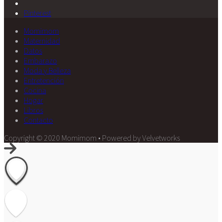
Pinterest
Momimom
Maternidad
Datos
Embarazo
Moda y Belleza
Entretención
Cocina
Hogar
Libros
Contacto
Copyright © 2020 Momimom • Powered by Velvetworks