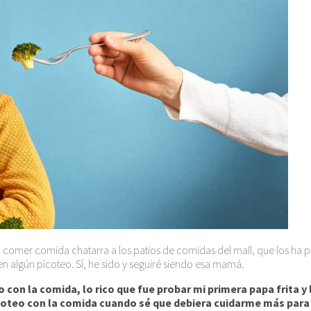
a comer comida chatarra a los patios de comidas del mall, que los h
en algún picoteo. Sí, he sido y seguiré siendo esa mamá.
 con la comida, lo rico que fue probar mi primera papa frita
oteo con la comida cuando sé que debiera cuidarme más para 