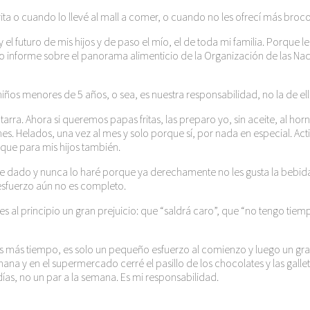
a o cuando lo llevé al mall a comer, o cuando no les ofrecí más brocol
el futuro de mis hijos y de paso el mío, el de toda mi familia. Porque l
o informe sobre el panorama alimenticio de la Organización de las Naci
 niños menores de 5 años, o sea, es nuestra responsabilidad, no la de e
. Ahora si queremos papas fritas, las preparo yo, sin aceite, al horn
. Helados, una vez al mes y solo porque sí, por nada en especial. A
que para mis hijos también.
 he dado y nunca lo haré porque ya derechamente no les gusta la beb
esfuerzo aún no es completo.
es al principio un gran prejuicio: que “saldrá caro”, que “no tengo tie
s más tiempo, es solo un pequeño esfuerzo al comienzo y luego un gra
semana y en el supermercado cerré el pasillo de los chocolates y las ga
ías, no un par a la semana. Es mi responsabilidad.