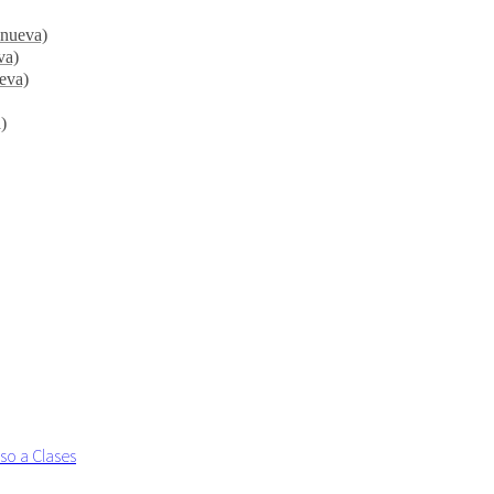
 nueva)
va)
ueva)
)
so a Clases