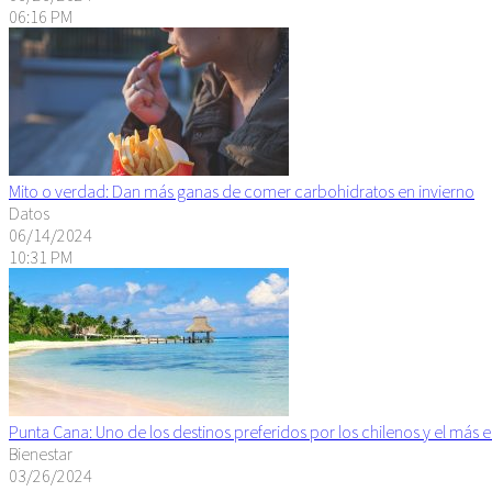
06:16 PM
Mito o verdad: Dan más ganas de comer carbohidratos en invierno
Datos
06/14/2024
10:31 PM
Punta Cana: Uno de los destinos preferidos por los chilenos y el más 
Bienestar
03/26/2024