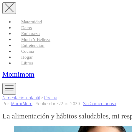
Maternidad
Datos
Embarazo
Moda Y Belleza
Entretención
Cocina
Hogar
Libros
Momimom
Alimentación infantil
>
Cocina
Por:
Momi Mom
- Septiembre 22nd, 2020 -
Sin Comentarios »
La alimentación y hábitos saludables, mi r