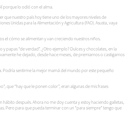
í porque lo odió con el alma.
eer que nuestro país hoy tiene uno de los mayores niveles de
ones Unidas para la Alimentación y Agricultura (FAO). Asusta, vaya
llos el cómo se alimentan y van creciendo nuestros niños.
o y papas “de verdad”. ¿Otro ejemplo? Dulces y chocolates, en la
ctivamente he dejado, desde hace meses, de premiarnos o castigarnos
ida. Podría sentirme la mejor mamá del mundo por este pequeño
mpo”, que “hay que le ponen color”, eran algunas de mis frases
n hábito después. Ahora no me doy cuenta y estoy haciendo galletas,
lletas. Pero para que pueda terminar con un “para siempre” tengo que