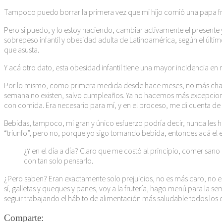
Tampoco puedo borrar la primera vez que mi hijo comió una papa frit
Pero sí puedo, y lo estoy haciendo, cambiar activamente el presente y 
sobrepeso infantil y obesidad adulta de Latinoamérica, según el últim
que asusta.
Y acá otro dato, esta obesidad infantil tiene una mayor incidencia en
Por lo mismo, como primera medida desde hace meses, no más chatarra
semana no existen, salvo cumpleaños. Ya no hacemos más excepciones
con comida. Era necesario para mí, y en el proceso, me di cuenta de 
Bebidas, tampoco, mi gran y único esfuerzo podría decir, nunca les
“triunfo”, pero no, porque yo sigo tomando bebida, entonces acá el 
¿Y en el día a día? Claro que me costó al principio, comer sano 
con tan solo pensarlo.
¿Pero saben? Eran exactamente solo prejuicios, no es más caro, no e
sí, galletas y queques y panes, voy a la frutería, hago menú para la 
seguir trabajando el hábito de alimentación más saludable todos los d
Comparte: