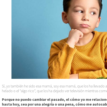
Sí, yo también he sido esa mamá, soy esa mamá, que los ha llevado 
helado o el “algo rico”, que los ha dejado ver televisión mientras com
Porque no puedo cambiar el pasado, el cómo yo me relaciono
hasta hoy, sea por una alegría o una pena, cómo me autosab