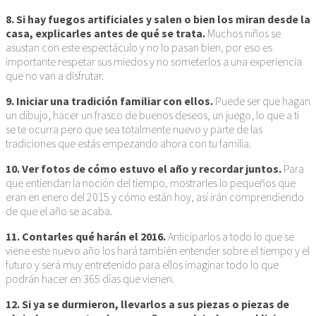
8. Si hay fuegos artificiales y salen o bien los miran desde la
casa, explicarles antes de qué se trata.
Muchos niños se
asustan con este espectáculo y no lo pasan bien, por eso es
importante respetar sus miedos y no someterlos a una experiencia
que no van a disfrutar.
9. Iniciar una tradición familiar con ellos.
Puede ser que hagan
un dibujo, hacer un frasco de buenos deseos, un juego, lo que a ti
se te ocurra pero que sea totalmente nuevo y parte de las
tradiciones que estás empezando ahora con tu familia.
10. Ver fotos de cómo estuvo el año y recordar juntos.
Para
que entiendan la noción del tiempo, mostrarles lo pequeños que
eran en enero del 2015 y cómo están hoy, así irán comprendiendo
de que el año se acaba.
11. Contarles qué harán el 2016.
Anticiparlos a todo lo que se
viene este nuevo año los hará también entender sobre el tiempo y el
futuro y será muy entretenido para ellos imaginar todo lo que
podrán hacer en 365 días que vienen.
12. Si ya se durmieron, llevarlos a sus piezas o piezas de