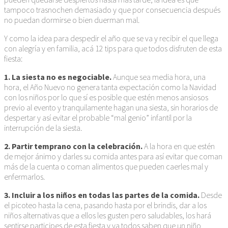
tampoco trasnochen demasiado y que por consecuencia después
no puedan dormirse o bien duerman mal.
Y como la idea para despedir el año que se va y recibir el que llega
con alegría y en familia, acá 12 tips para que todos disfruten de esta
fiesta:
1. La siesta no es negociable.
Aunque sea media hora, una
hora, el Año Nuevo no genera tanta expectación como la Navidad
con los niños por lo que sí es posible que estén menos ansiosos
previo al evento y tranquilamente hagan una siesta, sin horarios de
despertar y así evitar el probable “mal genio” infantil por la
interrupción de la siesta.
2. Partir temprano con la celebración.
A la hora en que estén
de mejor ánimo y darles su comida antes para así evitar que coman
más de la cuenta o coman alimentos que pueden caerles mal y
enfermarlos.
3. Incluir a los niños en todas las partes de la comida.
Desde
el picoteo hasta la cena, pasando hasta por el brindis, dar a los
niños alternativas que a ellos les gusten pero saludables, los hará
sentirse participes de esta fiesta y ya todos saben que un niño