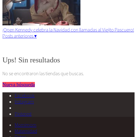
¡Open Kennedy celebra la Navidad con llamadas al Viejito Pascuero!
Posts anteriores ▾
Algunos derechos reservados. 2015
Ups! Sin resultados
No se encontraron las tiendas que buscas.
Nueva búsqueda
Facebook
Instagram
Pinterest
Momimom
Maternidad
Datos