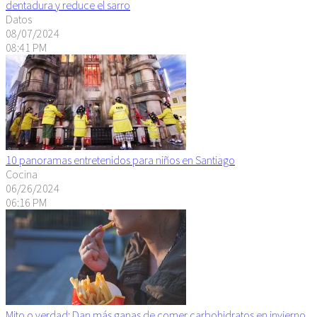
dentadura y reduce el sarro
Datos
08/07/2024
08:41 PM
10 panoramas entretenidos para niños en Santiago
Cocina
06/26/2024
06:16 PM
Mito o verdad: Dan más ganas de comer carbohidratos en invierno