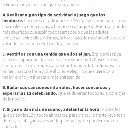
entusiasmado es un niño que no se aburre.
4. Realizar algún tipo de actividad o juego que los
involucre.
Pueden ser tradiciones de Año Nuevo como pasear con
una maleta o comer uvas, o bien inventar un juego. Nada los pondrá
más aburridos que estén todos sentados o que los adultos
conversen entre ellos. Además, la hora hasta la medianoche pasará
volando realizando este tipo de acciones.
5. Vestirlos con una tenida que ellos elijan.
Explicarles (si ya
están en capacidad de entender, por sobre los 3 años) que esta
noche comienza un nuevo año y que todos en la familia se van a
poner una ropa linda y que él puede elegir lo que quiera para
recibir el año y así hacerlo más entretenido.
6. Bailar sus canciones infantiles, hacer concursos y
esperar las 12 celebrando.
Que se diviertan todos es la consigna
de la noche.
7. Si ya no dan más de sueño, adelantar la hora.
Mostrarles
que ya son las 12 y todos abrazarse, para tranquilamente llevarlos a
dormir, sin obligarlos a estar despiertos si ya no pueden más de
cansados.