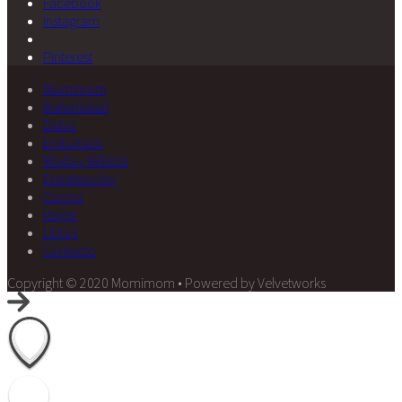
Facebook
Instagram
Pinterest
Momimom
Maternidad
Datos
Embarazo
Moda y Belleza
Entretención
Cocina
Hogar
Libros
Contacto
Copyright © 2020 Momimom • Powered by Velvetworks