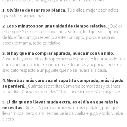
1. Olvídate de usar ropa blanca.
Tú o ellos, mejor decir adiós
que sufrir por manchas.
2. Los 5 minutos son una unidad de tiempo relativa.
¿Qué es
el tiempo? Y es que si de poner hora se trata, tus hijos son capaces
de filosofar contigo respecto a este concepto, porque nada es
absoluto mamá, todo es relativo.
3. Si hay que ir a comprar apurada, nunca ir con un niño.
Aunque hayan carritos de supermercado con auto incorporado, ir a
comprar con un niño es sinónimo de demoras y negociaciones de
sindicato respecto a un juguete que no se llevará a la casa.
4. Mientras más caro sea el zapatito comprado, más rápido
se perderá.
¿Cuántas zapatillitas Converse compradas y cuántas
zapatillitas Converse perdidas? El balance siempre irá en negativo.
5. El día que no llevas muda extra, es el día en que más la
necesitas.
Dices, JA! pero si mi hijo ya no usa pañales, para qué
llevar muda, pero claro, se cae, se le da vuelta el jugo y todo vuelve
a cero.