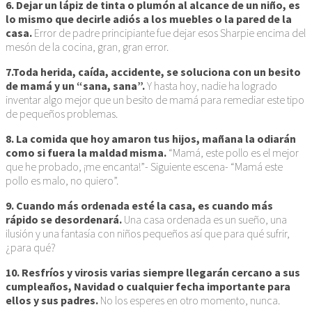
6. Dejar un lápiz de tinta o plumón al alcance de un niño, es
lo mismo que decirle adiós a los muebles o la pared de la
casa.
Error de padre principiante fue dejar esos Sharpie encima del
mesón de la cocina, gran, gran error.
7.Toda herida, caída, accidente, se soluciona con un besito
de mamá y un “sana, sana”.
Y hasta hoy, nadie ha logrado
inventar algo mejor que un besito de mamá para remediar este tipo
de pequeños problemas.
8. La comida que hoy amaron tus hijos, mañana la odiarán
como si fuera la maldad misma.
“Mamá, este pollo es el mejor
que he probado, ¡me encanta!”- Siguiente escena- “Mamá este
pollo es malo, no quiero”.
9. Cuando más ordenada esté la casa, es cuando más
rápido se desordenará.
Una casa ordenada es un sueño, una
ilusión y una fantasía con niños pequeños así que para qué sufrir,
¿para qué?
10. Resfríos y virosis varias siempre llegarán cercano a sus
cumpleaños, Navidad o cualquier fecha importante para
ellos y sus padres.
No los esperes en otro momento, nunca.