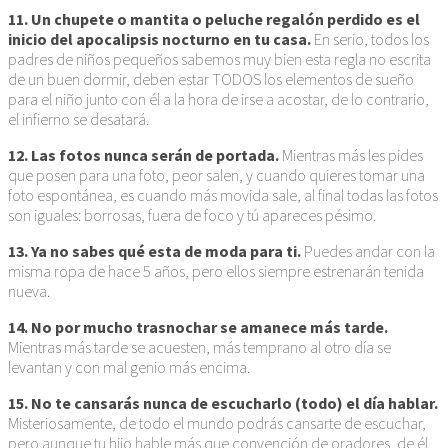
11. Un chupete o mantita o peluche regalón perdido es el
inicio del apocalipsis nocturno en tu casa.
En serio, todos los
padres de niños pequeños sabemos muy bien esta regla no escrita
de un buen dormir, deben estar TODOS los elementos de sueño
para el niño junto con él a la hora de irse a acostar, de lo contrario,
el infierno se desatará.
12. Las fotos nunca serán de portada.
Mientras más les pides
que posen para una foto, peor salen, y cuando quieres tomar una
foto espontánea, es cuando más movida sale, al final todas las fotos
son iguales: borrosas, fuera de foco y tú apareces pésimo.
13. Ya no sabes qué esta de moda para ti.
Puedes andar con la
misma ropa de hace 5 años, pero ellos siempre estrenarán tenida
nueva.
14. No por mucho trasnochar se amanece más tarde.
Mientras más tarde se acuesten, más temprano al otro día se
levantan y con mal genio más encima.
15. No te cansarás nunca de escucharlo (todo) el día hablar.
Misteriosamente, de todo el mundo podrás cansarte de escuchar,
pero aunque tu hijo hable más que convención de oradores, de él