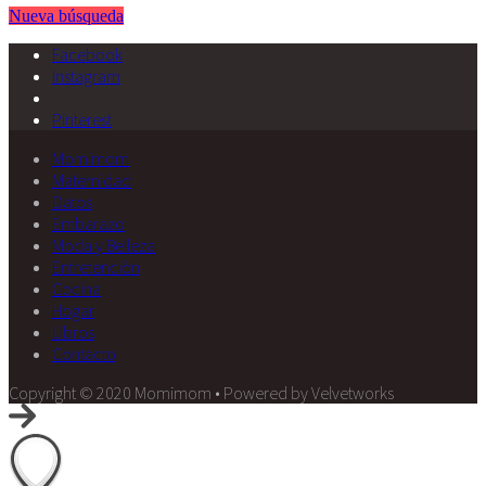
Nueva búsqueda
Facebook
Instagram
Pinterest
Momimom
Maternidad
Datos
Embarazo
Moda y Belleza
Entretención
Cocina
Hogar
Libros
Contacto
Copyright © 2020 Momimom • Powered by Velvetworks