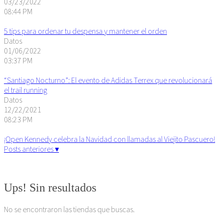
03/23/2022
08:44 PM
5 tips para ordenar tu despensa y mantener el orden
Datos
01/06/2022
03:37 PM
“Santiago Nocturno”: El evento de Adidas Terrex que revolucionará
el trail running
Datos
12/22/2021
08:23 PM
¡Open Kennedy celebra la Navidad con llamadas al Viejito Pascuero!
Posts anteriores ▾
Algunos derechos reservados. 2015
Ups! Sin resultados
No se encontraron las tiendas que buscas.