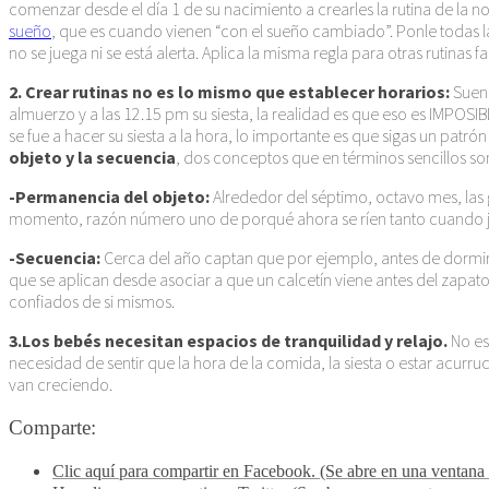
comenzar desde el día 1 de su nacimiento a crearles la rutina de la 
sueño
, que es cuando vienen “con el sueño cambiado”. Ponle todas la
no se juega ni se está alerta. Aplica la misma regla para otras rutinas 
2. Crear rutinas no es lo mismo que establecer horarios:
Suena
almuerzo y a las 12.15 pm su siesta, la realidad es que eso es IMPOSI
se fue a hacer su siesta a la hora, lo importante es que sigas un patr
objeto y la secuencia
, dos conceptos que en términos sencillos so
-Permanencia del objeto:
Alrededor del séptimo, octavo mes, las
momento, razón número uno de porqué ahora se ríen tanto cuando juga
-Secuencia:
Cerca del año captan que por ejemplo, antes de dormir v
que se aplican desde asociar a que un calcetín viene antes del zapat
confiados de si mismos.
3.Los bebés necesitan espacios de tranquilidad y relajo.
No es
necesidad de sentir que la hora de la comida, la siesta o estar acu
van creciendo.
Comparte:
Clic aquí para compartir en Facebook. (Se abre en una ventana