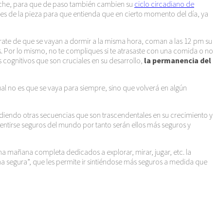
a noche, para que de paso también cambien su
ciclo circadiano de
ces de la pieza para que entienda que en cierto momento del día, ya
ate de que se vayan a dormir a la misma hora, coman a las 12 pm su
s. Por lo mismo, no te compliques si te atrasaste con una comida o no
s cognitivos que son cruciales en su desarrollo,
la permanencia del
l no es que se vaya para siempre, sino que volverá en algún
ndiendo otras secuencias que son trascendentales en su crecimiento y
entirse seguros del mundo por tanto serán ellos más seguros y
na mañana completa dedicados a explorar, mirar, jugar, etc. la
a segura”, que les permite ir sintiéndose más seguros a medida que