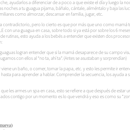
noche, ayudarlos a diferenciar de a poco a que existe el día y luego l
s noches a tu guagua pijama, báñalo, cántale, aliméntalo y baja las lu
familiares como almorzar, descansar en familia, jugar, etc.
 contradictorio, pero lo cierto es que por más que uno como mamá tr
BLE con una guagua en casa, sobre todo si ya está por sobre los 6 mese
ón de rutinas, esto ayuda a los bebés a entender que existen dos proceso
n:
 guaguas logran entender que si la mamá desaparece de su campo visua
mos con ellos al “no ta, ahí ta”. (Antes se asustaban y sorprendían)
iene un baño, o comer, tomar la papa, etc. y esto les permite ir ente
o hasta para aprender a hablar. Comprender la secuencia, los ayuda a s
 que les armes un spa en casa, esto se refiere a que después de estar u
rrucados contigo por un momento es lo que vendrá y eso es como su “zon
 nueva)