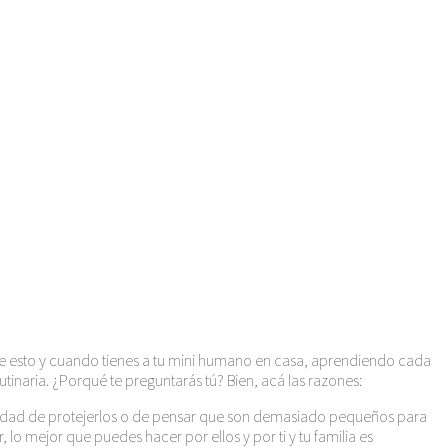
 de esto y cuando tienes a tu mini humano en casa, aprendiendo cada
aria. ¿Porqué te preguntarás tú? Bien, acá las razones:
sidad de protejerlos o de pensar que son demasiado pequeños para
o mejor que puedes hacer por ellos y por ti y tu familia es