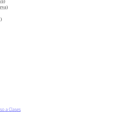
va)
ueva)
)
so a Clases