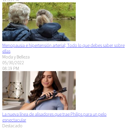
Menopausia e hipertensión arterial; Todo lo que debes saber sobre
ellas
Moda y Belleza
05/30/2022
08:19 PM
La nueva línea de alisadores que trae Philips para un pelo
espectacular
Destacado