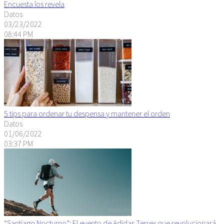
Encuesta los revela
Datos
03/23/2022
08:44 PM
5 tips para ordenar tu despensa y mantener el orden
Datos
01/06/2022
03:37 PM
“Santiago Nocturno”: El evento de Adidas Terrex que revolucionará