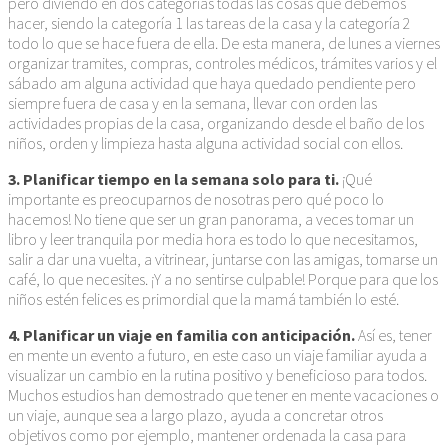
pero diviendo en dos categorías todas las cosas que debemos
hacer, siendo la categoría 1 las tareas de la casa y la categoría 2
todo lo que se hace fuera de ella. De esta manera, de lunes a viernes
organizar tramites, compras, controles médicos, trámites varios y el
sábado am alguna actividad que haya quedado pendiente pero
siempre fuera de casa y en la semana, llevar con orden las
actividades propias de la casa, organizando desde el baño de los
niños, orden y limpieza hasta alguna actividad social con ellos.
3. Planificar tiempo en la semana solo para ti.
¡Qué
importante es preocuparnos de nosotras pero qué poco lo
hacemos! No tiene que ser un gran panorama, a veces tomar un
libro y leer tranquila por media hora es todo lo que necesitamos,
salir a dar una vuelta, a vitrinear, juntarse con las amigas, tomarse un
café, lo que necesites. ¡Y a no sentirse culpable! Porque para que los
niños estén felices es primordial que la mamá también lo esté.
4. Planificar un viaje en familia con anticipación.
Así es, tener
en mente un evento a futuro, en este caso un viaje familiar ayuda a
visualizar un cambio en la rutina positivo y beneficioso para todos.
Muchos estudios han demostrado que tener en mente vacaciones o
un viaje, aunque sea a largo plazo, ayuda a concretar otros
objetivos como por ejemplo, mantener ordenada la casa para