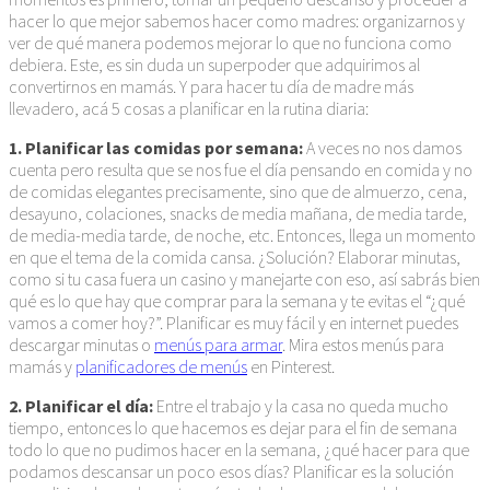
hacer lo que mejor sabemos hacer como madres: organizarnos y
ver de qué manera podemos mejorar lo que no funciona como
debiera. Este, es sin duda un superpoder que adquirimos al
convertirnos en mamás. Y para hacer tu día de madre más
llevadero, acá 5 cosas a planificar en la rutina diaria:
1. Planificar las comidas por semana:
A veces no nos damos
cuenta pero resulta que se nos fue el día pensando en comida y no
de comidas elegantes precisamente, sino que de almuerzo, cena,
desayuno, colaciones, snacks de media mañana, de media tarde,
de media-media tarde, de noche, etc. Entonces, llega un momento
en que el tema de la comida cansa. ¿Solución? Elaborar minutas,
como si tu casa fuera un casino y manejarte con eso, así sabrás bien
qué es lo que hay que comprar para la semana y te evitas el “¿qué
vamos a comer hoy?”. Planificar es muy fácil y en internet puedes
descargar minutas o
menús para armar
. Mira estos menús para
mamás y
planificadores de menús
en Pinterest.
2. Planificar el día:
Entre el trabajo y la casa no queda mucho
tiempo, entonces lo que hacemos es dejar para el fin de semana
todo lo que no pudimos hacer en la semana, ¿qué hacer para que
podamos descansar un poco esos días? Planificar es la solución