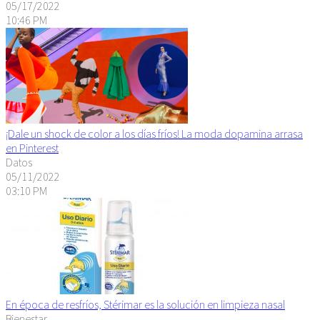
05/17/2022
10:46 PM
¡Dale un shock de color a los días fríos! La moda dopamina arrasa
en Pinterest
Datos
05/11/2022
03:10 PM
En época de resfríos, Stérimar es la solución en limpieza nasal
Bienestar