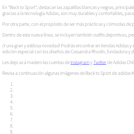
En “Back to Sport”, destacan las zapatillas blancas y negras, principa
gracias a la tecnología Adidas, son muy durables y confortables, para 
Por otra parte, con el propósito de ser más prácticas y cómodas de po
Dentro de esta nueva línea, se incluyen también outfits deportivos, p
¡Y una gran y estilosa novedad! Podrás encontrar en tiendas Adidas y 
edición especial con los diseños de Cassandra Rhodin, fundadora y di
Les dejo acá maders las cuentas de
Instagram
y
Twitter
de Adidas Chil
Revisa a continuación algunas imágenes de Back to Sport de adidas K