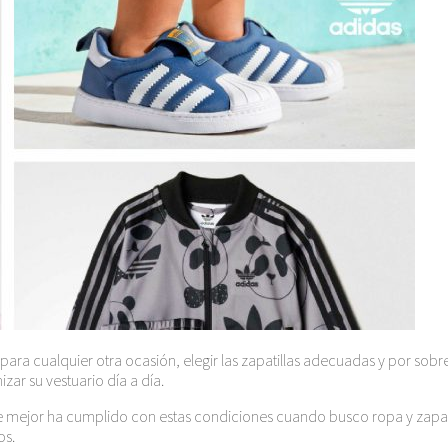
en para cualquier otra ocasión, elegir las zapatillas adecuadas y por so
zar su vestuario día a día.
que mejor ha cumplido con estas condiciones cuando busco ropa y zapati
os.