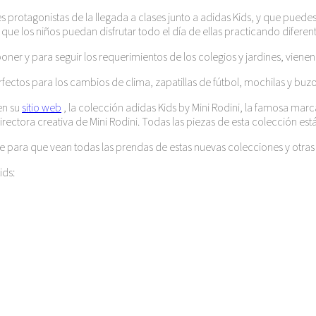
les protagonistas de la llegada a clases junto a adidas Kids, y que pue
que los niños puedan disfrutar todo el día de ellas practicando diferen
ner y para seguir los requerimientos de los colegios y jardines, vienen
erfectos para los cambios de clima, zapatillas de fútbol, mochilas y buz
en su
sitio web
, la colección adidas Kids by Mini Rodini, la famosa mar
rectora creativa de Mini Rodini. Todas las piezas de esta colección es
e para que vean todas las prendas de estas nuevas colecciones y otras 
ids: