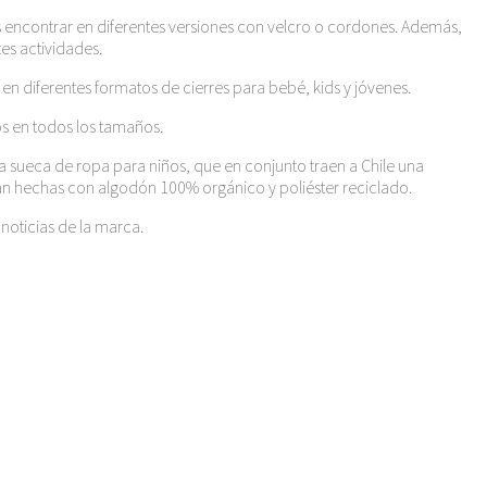
des encontrar en diferentes versiones con velcro o cordones. Además,
tes actividades.
 en diferentes formatos de cierres para bebé, kids y jóvenes.
os en todos los tamaños.
ca sueca de ropa para niños, que en conjunto traen a Chile una
tán hechas con algodón 100% orgánico y poliéster reciclado.
noticias de la marca.