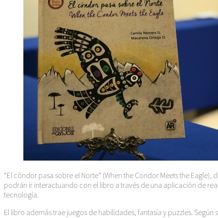
“El cóndor pasa sobre el Norte” (When the Condor Meets the Eagle), d
podrán ir interactuando con el libro a través de una aplicación de r
tecnología.
El libro además trae juegos de habilidades, fantasía y puzzles. Según 