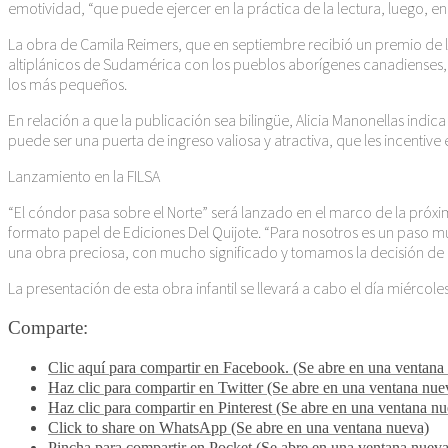
emotividad, “que puede ejercer en la práctica de la lectura, luego, en d
La obra de Camila Reimers, que en septiembre recibió un premio de l
altiplánicos de Sudamérica con los pueblos aborígenes canadienses, 
los más pequeños.
En relación a que la publicación sea bilingüe, Alicia Manonellas indica
puede ser una puerta de ingreso valiosa y atractiva, que les incentive
Lanzamiento en la FILSA
“El cóndor pasa sobre el Norte” será lanzado en el marco de la próxim
formato papel de Ediciones Del Quijote. “Para nosotros es un paso m
una obra preciosa, con mucho significado y tomamos la decisión de pu
La presentación de esta obra infantil se llevará a cabo el día miércol
Comparte:
Clic aquí para compartir en Facebook. (Se abre en una ventana
Haz clic para compartir en Twitter (Se abre en una ventana nue
Haz clic para compartir en Pinterest (Se abre en una ventana n
Click to share on WhatsApp (Se abre en una ventana nueva)
Pincha para compartir en Pocket (Se abre en una ventana nueva