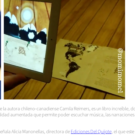
e la autora chileno-canadiense Camila Reimers, es un libro increíble, 
ealidad aumentada que permite poder escuchar música, las narraciones 
señala Alicia Manonellas, directora de
Ediciones Del Quijote
, el que est