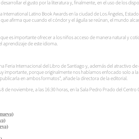
esarrollar el gusto por la literatura y, finalmente, en el uso de los disp
a International Latino Book Awards en la ciudad de Los Ángeles, Estad
que afirma que cuando el cóndor y el águila se reúnan, el mundo alcan
 que es importante ofrecer a los niños acceso de manera natural y cotidi
 el aprendizaje de este idioma.
a Feria Internacional del Libro de Santiago y, además del atractivo de
uy importante, porque originalmente nos habíamos enfocado solo a la 
blicarla en ambos formatos”, añade la directora de la editorial.
es 8 de noviembre, a las 16:30 horas, en la Sala Pedro Prado del Centro
 nueva)
va)
ueva)
)