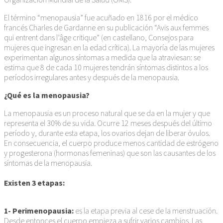
El término “menopausia” fue acuñado en 1816 por el médico
francés Charles de Gardanne en su publicación “Avis aux femmes
qui entrent dans l’âge critique” (en castellano, Consejos para
mujeres que ingresan en la edad crítica). La mayoría de las mujeres
experimentan algunos síntomas a medida que la atraviesan: se
estima que 8 de cada 10 mujeres tendrán síntomas distintos a los
períodos irregulares antes y después de la menopausia.
¿Qué es la menopausia?
La menopausia es un proceso natural que se da en la mujer y que
representa el 30% de su vida. Ocurre 12 meses después del último
período y, durante esta etapa, los ovarios dejan de liberar óvulos.
En consecuencia, el cuerpo produce menos cantidad de estrógeno
y progesterona (hormonas femeninas) que son las causantes de los
síntomas de la menopausia.
Existen 3 etapas:
1- Perimenopausia:
es la etapa previa al cese de la menstruación.
Desde entonces el cuerpo empieza a sufrir varios cambios. Las