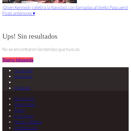
¡Open Kennedy celebra la Navidad con llamadas al Viejito Pascuero!
Posts anteriores ▾
Algunos derechos reservados. 2015
Ups! Sin resultados
No se encontraron las tiendas que buscas.
Nueva búsqueda
Facebook
Instagram
Pinterest
Momimom
Maternidad
Datos
Embarazo
Moda y Belleza
Entretención