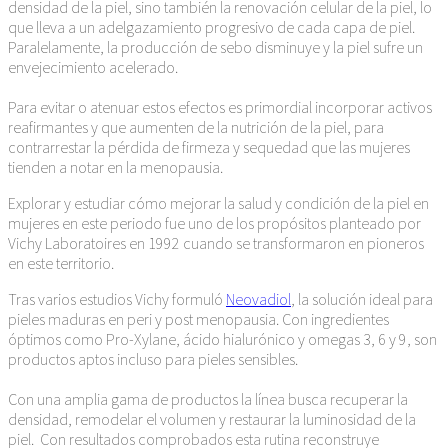
densidad de la piel, sino también la renovación celular de la piel, lo
que lleva a un adelgazamiento progresivo de cada capa de piel.
Paralelamente, la producción de sebo disminuye y la piel sufre un
envejecimiento acelerado.
Para evitar o atenuar estos efectos es primordial incorporar activos
reafirmantes y que aumenten de la nutrición de la piel, para
contrarrestar la pérdida de firmeza y sequedad que las mujeres
tienden a notar en la menopausia.
Explorar y estudiar cómo mejorar la salud y condición de la piel en
mujeres en este periodo fue uno de los propósitos planteado por
Vichy Laboratoires en 1992 cuando se transformaron en pioneros
en este territorio.
Tras varios estudios Vichy formuló
Neovadiol
, la solución ideal para
pieles maduras en peri y post menopausia. Con ingredientes
óptimos como Pro-Xylane, ácido hialurónico y omegas 3, 6 y 9, son
productos aptos incluso para pieles sensibles.
Con una amplia gama de productos la línea busca recuperar la
densidad, remodelar el volumen y restaurar la luminosidad de la
piel. Con resultados comprobados esta rutina reconstruye