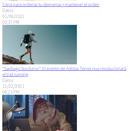
5 tips para ordenar tu despensa y mantener el orden
Datos
01/06/2022
03:37 PM
“Santiago Nocturno”: El evento de Adidas Terrex que revolucionará
el trail running
Datos
12/22/2021
08:23 PM