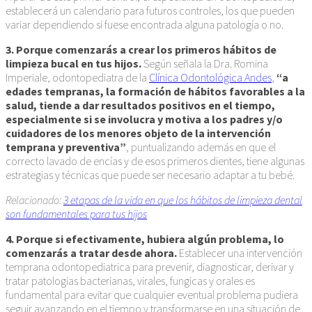
establecerá un calendario para futuros controles, los que pueden
variar dependiendo si fuese encontrada alguna patología o no.
3. Porque comenzarás a crear los primeros hábitos de
limpieza bucal en tus hijos.
Según señala la Dra. Romina
Imperiale, odontopediatra de la
Clínica Odontológica Andes
,
“a
edades tempranas, la formación de hábitos favorables a la
salud, tiende a dar resultados positivos en el tiempo,
especialmente si se involucra y motiva a los padres y/o
cuidadores de los menores objeto de la intervención
temprana y preventiva”
, puntualizando además en que el
correcto lavado de encías y de esos primeros dientes, tiene algunas
estrategias y técnicas que puede ser necesario adaptar a tu bebé.
Relacionado:
3 etapas de la vida en que los hábitos de limpieza dental
son fundamentales para tus hijos
4. Porque si efectivamente, hubiera algún problema, lo
comenzarás a tratar desde ahora.
Establecer una intervención
temprana odontopediatrica para prevenir, diagnosticar, derivar y
tratar patologias bacterianas, virales, fungicas y orales es
fundamental para evitar que cualquier eventual problema pudiera
seguir avanzando en el tiempo y transformarse en una situación de