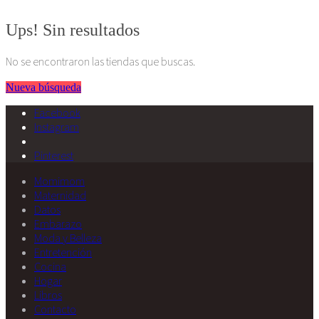
Algunos derechos reservados. 2015
Ups! Sin resultados
No se encontraron las tiendas que buscas.
Nueva búsqueda
Facebook
Instagram
Pinterest
Momimom
Maternidad
Datos
Embarazo
Moda y Belleza
Entretención
Cocina
Hogar
Libros
Contacto