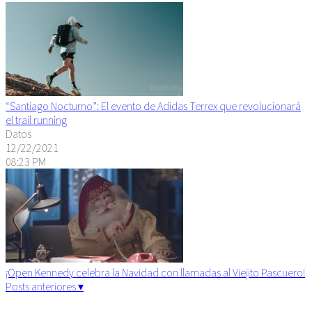
“Santiago Nocturno”: El evento de Adidas Terrex que revolucionará
el trail running
Datos
12/22/2021
08:23 PM
¡Open Kennedy celebra la Navidad con llamadas al Viejito Pascuero!
Posts anteriores ▾