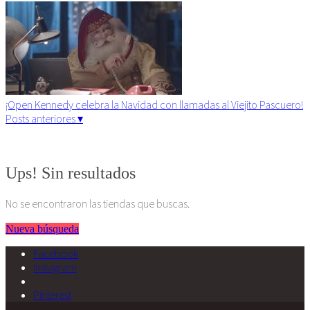
¡Open Kennedy celebra la Navidad con llamadas al Viejito Pascuero!
Posts anteriores ▾
Algunos derechos reservados. 2015
Ups! Sin resultados
No se encontraron las tiendas que buscas.
Nueva búsqueda
Facebook
Instagram
Pinterest