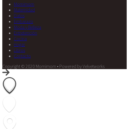
Momimom
Maternidad
Datos
Embarazo
Moda y Belleza
Entretención
Cocina
Hogar
Libros
Contacto
Copyright © 2020 Momimom • Powered by Velvetworks