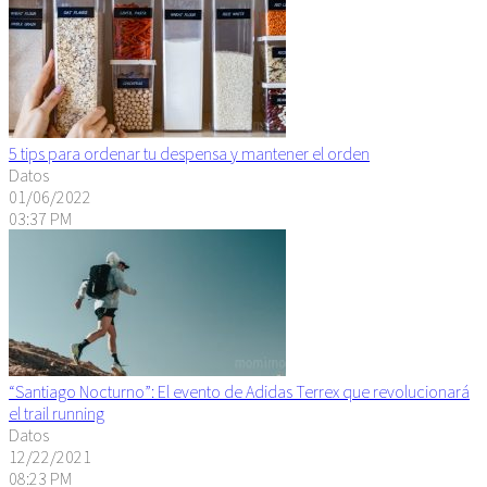
5 tips para ordenar tu despensa y mantener el orden
Datos
01/06/2022
03:37 PM
“Santiago Nocturno”: El evento de Adidas Terrex que revolucionará
el trail running
Datos
12/22/2021
08:23 PM