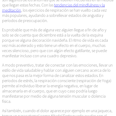
que llegan estas fechas. Con las
tendencias del mindfulness y la
meditación
, los ejercicios de respiración se han vuelto cada vez
más populares, ayudando a sobrellevar estados de angustia y
períodos de preocupación.
Es probable que más de alguna vez alguien llegue a fin de año y
solo se de cuenta que diciembre está a la vuelta de la esquina
porque ve alguna decoración navideña. El ritmo de vida es cada
vez más acelerado y esto tiene un efecto en el cuerpo, muchas
veces silencioso, pero que con algún efecto gatillante, se puede
manifestar incluso con una cuadro depresivo.
A modo preventivo, tratar de conectar con las emociones, llevar un
estilo de vida saludable y hablar con alguien cercano acerca de lo
que nos pasa es la mejor forma de canalizar estos estados. En
periodos de estrés, la respiración consciente (respiración de Yoga)
permite al individuo liberar la energía negativa, en lugar de
almacenarla en el cuerpo, que en cuyo caso podría luego
manifestarse por medio de alguna tensión muscular o dolencia
física.
Así también, cuando el dolor aparece por ejemplo en una jaqueca,
tomar un paracetamol como Kitadol Forte puede ayudar con el