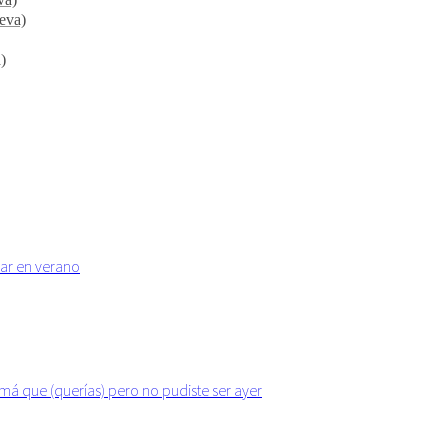
ueva)
)
iar en verano
má que (querías) pero no pudiste ser ayer