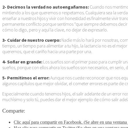
2- Decirnos la verdad no autoengañarnos:
Cuando nos mentimos 
mintiendo a los que queremos o respetamos. Cualquiera sea la verdad q
enseñar a nuestros hijos y vivir con honestidad es finalmente vivir t
permanente conflicto porque sentimos “que siempre debemos decir l
cómo lo digo, pero y aquí la clave, no dejar de expresarlo.
3- Cuidar de nuestro cuerpo:
Nadie más lo hará por nosotras, come
tiempo, un tiempo para alimentar a tu hijo, la lactancia no es el mej
querernos, que el cariño hacia una parte por una.
4- Soñar en grande:
Los sueños son el primer paso para cumplir una 
sueños, porque con ellos ahora los sueños son necesarios, en serio,
5- Permitirnos el error:
Aunque nos cueste reconocer que nos equ
algunos capítulos que mejor olvidar, el cometer errores es parte de 
Especialmente cuando tenemos hijos, el salir adelante de un error nos pe
muchísimo y solo tú, puedes dar el mejor ejemplo de cómo salir ade
Comparte:
Clic aquí para compartir en Facebook. (Se abre en una ventana
Haz clic para compartir en Twitter (Se abre en una ventana nue