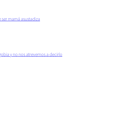
e ser mamá asustadiza
gobia y no nos atrevemos a decirlo