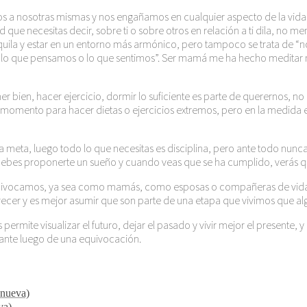
a nosotras mismas y nos engañamos en cualquier aspecto de la vida, 
ue necesitas decir, sobre ti o sobre otros en relación a ti dila, no me
ranquila y estar en un entorno más armónico, pero tampoco se trata de “
o que pensamos o lo que sentimos”. Ser mamá me ha hecho meditar mu
r bien, hacer ejercicio, dormir lo suficiente es parte de querernos, 
or momento para hacer dietas o ejercicios extremos, pero en la medida e
meta, luego todo lo que necesitas es disciplina, pero ante todo nunca de
 debes proponerte un sueño y cuando veas que se ha cumplido, verás qu
ivocamos, ya sea como mamás, como esposas o compañeras de vida, 
crecer y es mejor asumir que son parte de una etapa que vivimos que alg
rmite visualizar el futuro, dejar el pasado y vivir mejor el presente, y 
lante luego de una equivocación.
 nueva)
va)