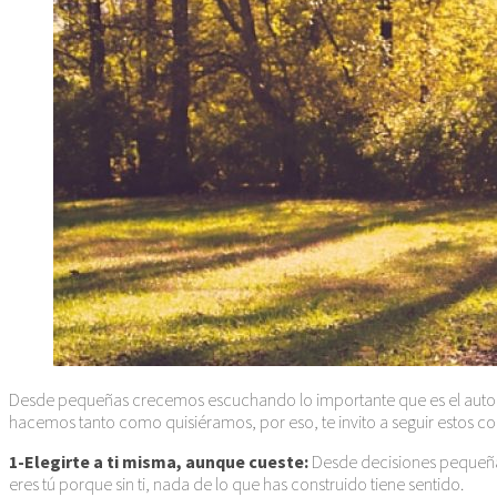
Desde pequeñas crecemos escuchando lo importante que es el autoe
hacemos tanto como quisiéramos, por eso, te invito a seguir estos co
1-Elegirte a ti misma, aunque cueste:
Desde decisiones pequeñas 
eres tú porque sin ti, nada de lo que has construido tiene sentido.