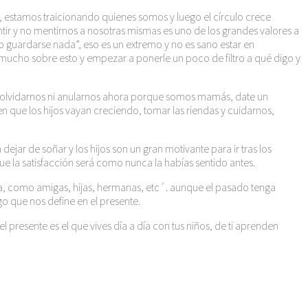
estamos traicionando quienes somos y luego el círculo crece
ntir y no mentirnos a nosotras mismas es uno de los grandes valores a
no guardarse nada”, eso es un extremo y no es sano estar en
cho sobre esto y empezar a ponerle un poco de filtro a qué digo y
no olvidarnos ni anularnos ahora porque somos mamás, date un
n que los hijos vayan creciendo, tomar las riendas y cuidarnos,
jar de soñar y los hijos son un gran motivante para ir tras los
e la satisfacción será como nunca la habías sentido antes.
como amigas, hijas, hermanas, etc´. aunque el pasado tenga
o que nos define en el presente.
el presente es el que vives día a día con tus niños, de ti aprenden