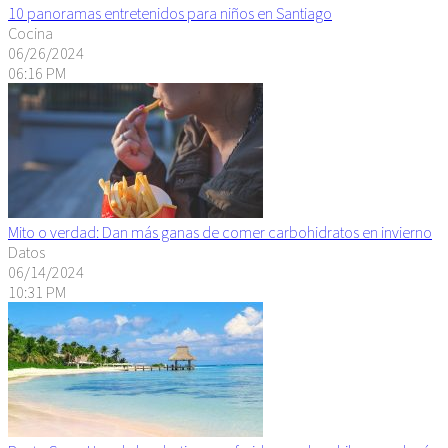
10 panoramas entretenidos para niños en Santiago
Cocina
06/26/2024
06:16 PM
Mito o verdad: Dan más ganas de comer carbohidratos en invierno
Datos
06/14/2024
10:31 PM