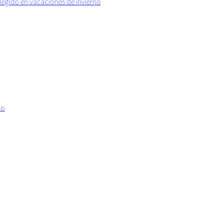
elegido en vacaciones de invierno
no