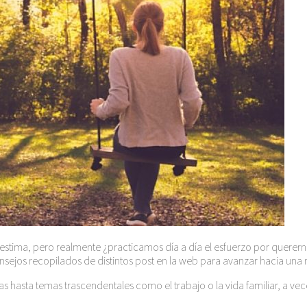
stima, pero realmente ¿practicamos día a día el esfuerzo por querer
nsejos recopilados de distintos post en la web para avanzar hacia una
hasta temas trascendentales como el trabajo o la vida familiar, a vec