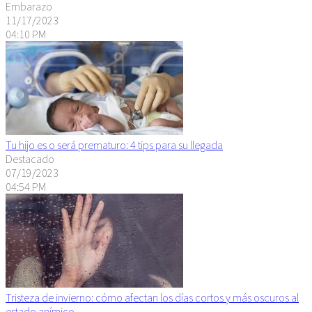
Embarazo
11/17/2023
04:10 PM
Tu hijo es o será prematuro: 4 tips para su llegada
Destacado
07/19/2023
04:54 PM
Tristeza de invierno: cómo afectan los días cortos y más oscuros al
estado anímico