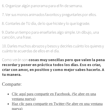
6. Organizar algún panorama para el fin de semana.
7. Ver sus monos animados favoritos y preguntarles por ellos.
8. Contarles de TU día, de lo que hiciste y lo que lograste.
9. Darte un tiempo para enseñarles algo simple. Un dibujo, una
canción, una frase.
10. Darles muchos abrazos y besos y decirles cuánto los quieres y
cuánto te acuerdas de ellos en el día.
Como verán son
cosas muy sencillas pero que valen la pena
recordar y poner en práctica todos los días. Eso es criar,
criar con amor, en positivo y como mejor sabes hacerlo. A
tu manera.
Comparte:
Clic aquí para compartir en Facebook. (Se abre en una
ventana nueva)
Haz clic para compartir en Twitter (Se abre en una ventana
nueva)