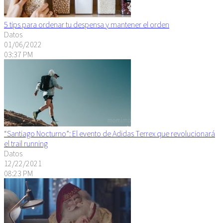
5 tips para ordenar tu despensa y mantener el orden
Datos
01/06/2022
03:37 PM
“Santiago Nocturno”: El evento de Adidas Terrex que revolucionará
el trail running
Datos
12/22/2021
08:23 PM