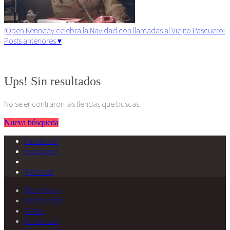
¡Open Kennedy celebra la Navidad con llamadas al Viejito Pascuero!
Posts anteriores ▾
Algunos derechos reservados. 2015
Ups! Sin resultados
No se encontraron las tiendas que buscas.
Nueva búsqueda
Facebook
Instagram
Pinterest
Momimom
Maternidad
Datos
Embarazo