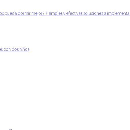
ños pueda dormir mejor? 7 simples y efectivas soluciones a implement
s con dos niños