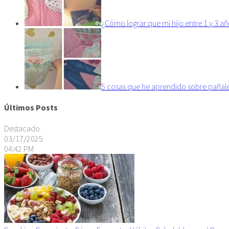
¿Cómo lograr que mi hijo entre 1 y 3 a
5 cosas que he aprendido sobre pañale
Últimos Posts
Destacado
03/17/2025
04:42 PM