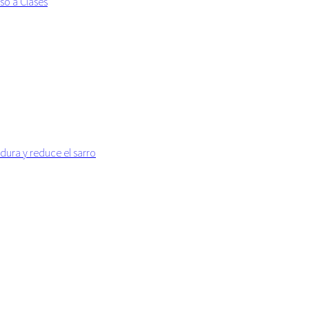
so a Clases
dura y reduce el sarro