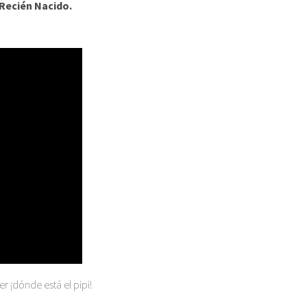
 Recién Nacido.
r ¡dónde está el pipi!