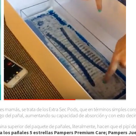
 mamás, se trata de los Extra Sec Pods, que en términos simples consi
argo del pañal, aumentando su capacidad de absorción y con esto decir 
squina superior del paquete de pañales, literalmente, hacen que el pipí
a a los pañales 5 estrellas Pampers Premium Care; Pampers J