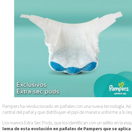
Pampers ha revolucionado en pañales con una nueva tecnología. Así es
central del pañal y que distribuyen el pipí de manera uniforme a lo l
Los nuevos Extra Sec Pods, que los identifican con un sellito en la e
lema de esta evolución en pañales de Pampers que se aplic