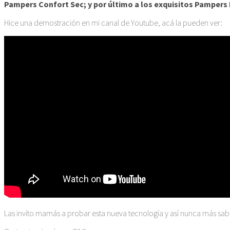
Pampers Confort Sec; y por último a los exquisitos Pampers
Hice una demostración en mi canal de Youtube, acá la pueden ver:
Las invito mamás a probar esta nueva tecnología y así nunca más sabe