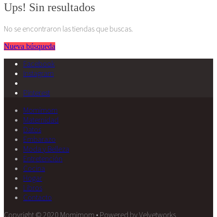
Ups! Sin resultados
No se encontraron las tiendas que buscas.
Nueva búsqueda
Facebook
Instagram
Pinterest
Momimom
Maternidad
Datos
Embarazo
Moda y Belleza
Entretención
Cocina
Hogar
Libros
Contacto
Copyright © 2020 Momimom • Powered by Velvetworks