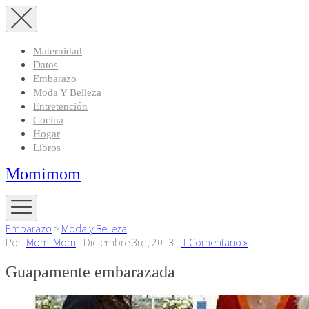
Maternidad
Datos
Embarazo
Moda Y Belleza
Entretención
Cocina
Hogar
Libros
Momimom
Embarazo
>
Moda y Belleza
Por:
Momi Mom
- Diciembre 3rd, 2013 -
1 Comentario »
Guapamente embarazada