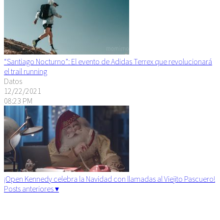
“Santiago Nocturno”: El evento de Adidas Terrex que revolucionará
el trail running
Datos
12/22/2021
08:23 PM
¡Open Kennedy celebra la Navidad con llamadas al Viejito Pascuero!
Posts anteriores ▾
Algunos derechos reservados. 2015