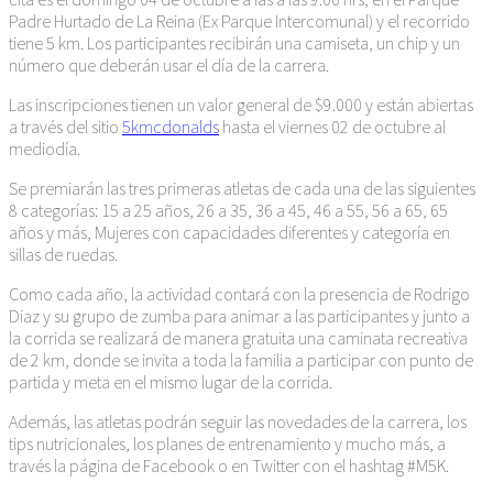
Padre Hurtado de La Reina (Ex Parque Intercomunal) y el recorrido
tiene 5 km. Los participantes recibirán una camiseta, un chip y un
número que deberán usar el día de la carrera.
Las inscripciones tienen un valor general de $9.000 y están abiertas
a través del sitio
5kmcdonalds
hasta el viernes 02 de octubre al
mediodía.
Se premiarán las tres primeras atletas de cada una de las siguientes
8 categorías: 15 a 25 años, 26 a 35, 36 a 45, 46 a 55, 56 a 65, 65
años y más, Mujeres con capacidades diferentes y categoría en
sillas de ruedas.
Como cada año, la actividad contará con la presencia de Rodrigo
Diaz y su grupo de zumba para animar a las participantes y junto a
la corrida se realizará de manera gratuita una caminata recreativa
de 2 km, donde se invita a toda la familia a participar con punto de
partida y meta en el mismo lugar de la corrida.
Además, las atletas podrán seguir las novedades de la carrera, los
tips nutricionales, los planes de entrenamiento y mucho más, a
través la página de Facebook o en Twitter con el hashtag #M5K.