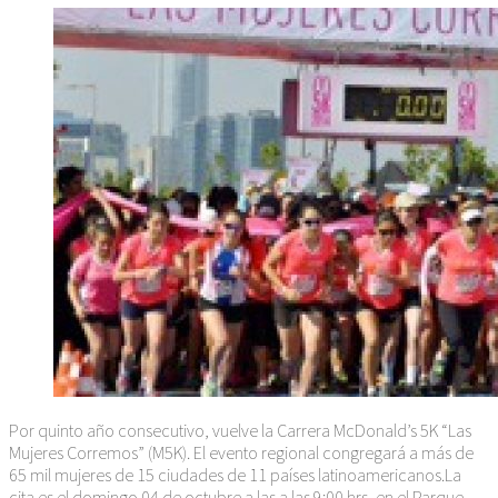
Por quinto año consecutivo, vuelve la Carrera McDonald’s 5K “Las
Mujeres Corremos” (M5K). El evento regional congregará a más de
65 mil mujeres de 15 ciudades de 11 países latinoamericanos.La
cita es el domingo 04 de octubre a las a las 9:00 hrs, en el Parque