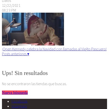
Datos
12/22/2021
08:23 PM
¡Open Kennedy celebra la Navidad con llamadas al Viejito Pascuero!
Posts anteriores ▾
Algunos derechos reservados. 2015
Ups! Sin resultados
No se encontraron las tiendas que buscas.
Nueva búsqueda
Facebook
Instagram