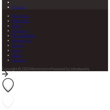
Pinterest
Momimom
Maternidad
Datos
Embarazo
Moda y Belleza
Entretención
Cocina
Hogar
Libros
Contacto
Copyright © 2020 Momimom • Powered by Velvetworks